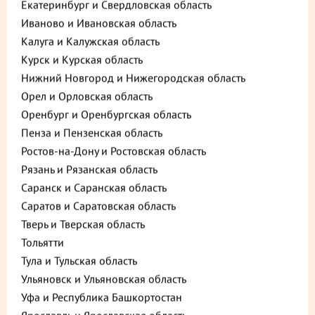
Екатеринбург и Свердловская область
Иваново и Ивановская область
Калуга и Калужская область
Курск и Курская область
Нижний Новгород и Нижегородская область
Орел и Орловская область
Оренбург и Оренбургская область
Пенза и Пензенская область
Ростов-на-Дону и Ростовская область
Описание
Пищевая ценность
Рязань и Рязанская область
Саранск и Саранская область
Предзаказ за 2 дня
Саратов и Саратовская область
1 800 ₽
Тверь и Тверская область
В корзину
Тольятти
до +54
Тула и Тульская область
Ульяновск и Ульяновская область
Уфа и Республика Башкортостан
Выберите способ доставки