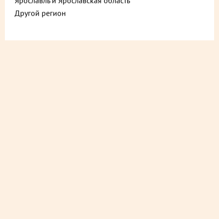
Ярославль и Ярославская область
Другой регион
ДОСТАВИМ БЕСПЛАТНО
на следующий день
ДОСТАВИМ БЫСТРО
из ближайшего магазина
Выбранный продукт отсутствует в этом сервисе.
Закажите его в сервисе