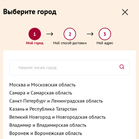
0
0
Выберите город
0 ₽
Выберите адрес и способ доставки:
доставка от 1₽ и от 60 минут
1
2
3
Главная
Каталог
Кейтеринг
Мой город
Мой способ доставки
Мой адрес
Ассорти Осетинских пирогов (с красной рыбой, с сыром) 940 г
Ассорти Осетинских пирогов (с
красной рыбой, с сыром) 940 г
Артикул:
4610213268539
Москва и Московская область
Самара и Самарская область
Санкт-Петербург и Ленинградская область
Казань и Республика Татарстан
Великий Новгород и Новгородская область
Владимир и Владимирская область
Воронеж и Воронежская область