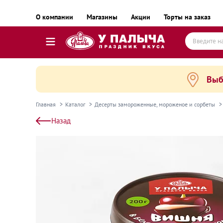
О компании
Магазины
Акции
Торты на заказ
Выб
Торты
Пирожные, десерты и сладкие подарки
Главная
Каталог
Десерты замороженные, мороженое и сорбеты
Пироги, пирожки, выпечка и хлеб
Назад
Готовые блюда
Равиоли, почти готовые блюда
Пельмени, вареники, замороженные полуфаб
Готовые блюда замороженные
Колбаса и деликатесы
Сыр и масло