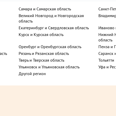
Самара и Самарская область
Санкт-Пе
льгино,
Великий Новгород и Новгородская
Владимир
область
ют
Екатеринбург и Свердловская область
Иваново 
Курск и Курская область
Нижний Н
ца, 10
область
Оренбург и Оренбургская область
Пенза и 
асть
Рязань и Рязанская область
Саранск 
ьная улица, 12
Тверь и Тверская область
Тольятти
Ульяновск и Ульяновская область
Уфа и Ре
Другой регион
ца, 69
, 1с1
₽
485 ₽
до +51,3
до 
д, 4