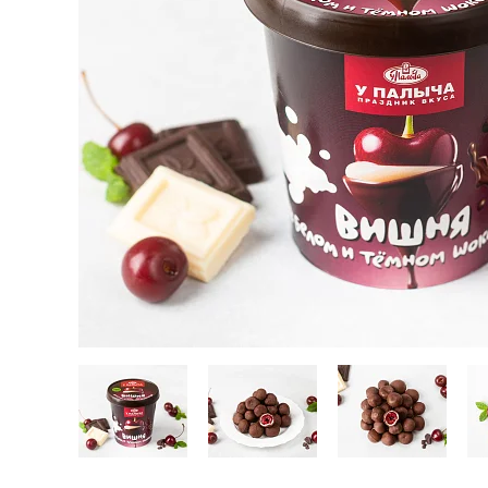
Кейтеринг
Десерты замороженные, мороженое и сорбет
Полезные сладости и снеки
Чай, кофе, напитки
Весь каталог
Экскурсии и мастер-классы