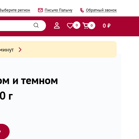
Выберите регион
Письмо Палычу
Обратный звонок
0 ₽
0
0
 минут
ом и темном
0 г
у