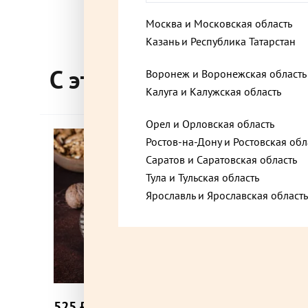
Москва и Московская область
Балашиха, Московская область, микрорайон О
Казань и Республика Татарстан
Граничная улица, 18с2
С этим товаром покупа
Воронеж и Воронежская область
Калуга и Калужская область
Балашиха, Московская область, Советская ули
Орел и Орловская область
Ростов-на-Дону и Ростовская обл
Белоозёрский, Московская область, Коммунал
Саратов и Саратовская область
Тула и Тульская область
Ярославль и Ярославская область
Бронницы, Московская область, Советская ули
Видное, Московская область, Берёзовая улица
525 ₽
1 710 
до +15,75
Видное, Московская область, Советский проез