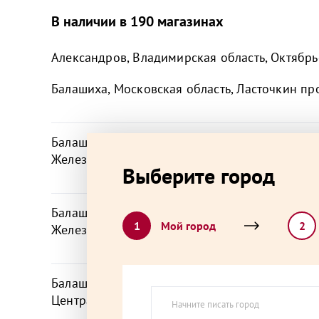
В наличии в 190 магазинах
Александров, Владимирская область, Октябрьс
Балашиха, Московская область, Ласточкин про
Балашиха, Московская область, микрорайон
Железнодорожный, Советская улица,
Выберите город
Балашиха, Московская область, микрорайон
1
Мой город
2
Железнодорожный, Юбилейная улица,
Балашиха, Московская область, микрорайон К
Центральная улица, 37