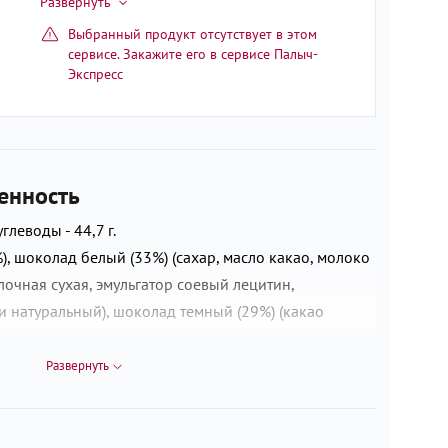
Выбранный продукт отсутствует в этом
сервисе. Закажите его в сервисе Палыч-
Экспресс
енность
углеводы - 44,7 г.
 шоколад белый (33%) (сахар, масло какао, молоко
лочная сухая, эмульгатор соевый лецитин,
и натуральный), шоколад темный (29%) (какао
эмульгатор соевый лецитин, ароматизатор экстракт
едено на предприятии, на котором также
Развернуть
жащие арахис, кунжут, молоко, орехи.