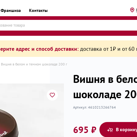
Франшиза
Контакты
ерите адрес и способ доставки:
доставка от 1₽ и от 60
Вишня в белом и темном шоколаде 200 г
Вишня в бел
шоколаде 20
рикаты
Артикул:
4610213266764
695 ₽
В корзин