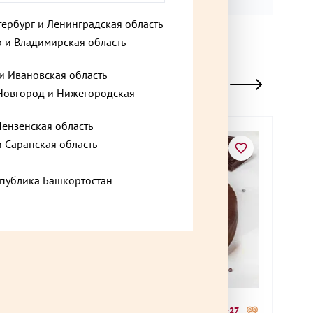
тербург и Ленинградская область
 и Владимирская область
и Ивановская область
овгород и Нижегородская
Пензенская область
Хи
и Саранская область
спублика Башкортостан
900 ₽
935
+14,55
до +27