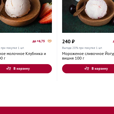
Дмитрия
240 ₽
до +6,75
при покупке 1 шт.
Выгода 20% при покупке 1 шт.
ое молочное Клубника и
Мороженое сливочное Йогу
0 г
вишня 100 г
а, 30
В корзину
В корзину
ная улица, 34
йская улица,