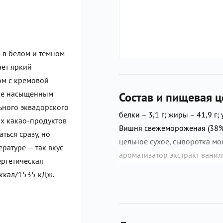
 в белом и темном
ет яркий
ом с кремовой
кже насыщенным
Состав и пищевая ц
ьного эквадорского
белки – 3,1 г; жиры – 41,9 г; 
их какао-продуктов
Вишня свежемороженая (38%),
ться сразу, но
цельное сухое, сыворотка мо
ературе — так вкус
ароматизатор экстракт ванил
ергетическая
тёртое, сахар, масло какао, 
 ккал/1535 кДж.
ванили натуральный) Произв
выпускаются продукты, содер