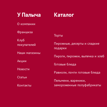
Долгопрудный, Московская область, проспект
У Палыча
Каталог
О компании
Жуковский, Московская область, улица Гудков
Франшиза
Торты
Клуб
Пирожные, десерты и сладкие
покупателей
Звенигород, Московская область, улица Ленин
подарки
Наши магазины
Пироги, пирожки, выпечка и хлеб
Акции
Готовые блюда
Иваново, Ивановская область, Лежневская ули
Новости
Равиоли, почти готовые блюда
Статьи
Пельмени, вареники,
Иваново, Ивановская область, проспект Строи
замороженные полуфабрикаты
Контакты
Иваново, Ивановская область, улица 8 Марта,