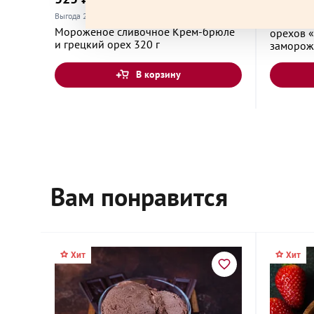
Выгода 20% при покупке 1 шт.
Вегански
Мороженое сливочное Крем-брюле
орехов «
и грецкий орех 320 г
заморож
Владимир, Владимирская область, проспект Л
В корзину
Воронеж, Воронежская область, улица 45-й С
Дивизии, 259/13
Г.Москва ул. Затонная д. 7 корп. 1 пом. 1Б/1
Вам понравится
Дедовск, Московская область, Железнодорожн
Хит
Хит
Дзержинск, Нижегородская область, проспект
Циолковского, 19