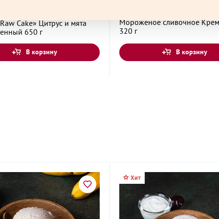
Выгода 20% при покупке 1 шт.
й десерт из фруктов и
Мороженое сливочное Кре
Raw Cake» Цитрус и мята
320 г
енный 650 г
енина, 30
В корзину
В корзину
трелковой
ая улица, 13
Хит