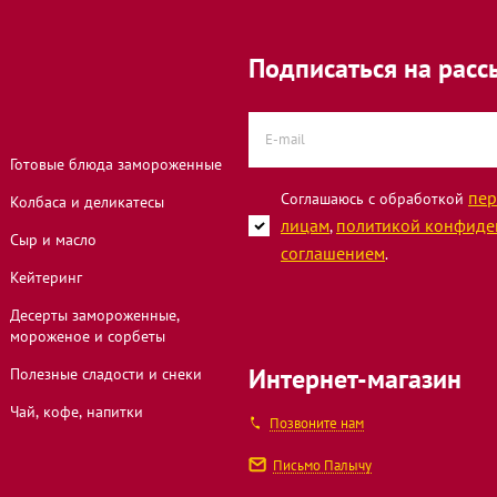
 Пацаева, 12Б
Подписаться на расс
а, 13
Готовые блюда замороженные
пер
Соглашаюсь с обработкой
Колбаса и деликатесы
а, 9
лицам
политикой конфиде
,
Сыр и масло
соглашением
.
Кейтеринг
ца, 55
Десерты замороженные,
мороженое и сорбеты
Интернет-магазин
Полезные сладости и снеки
телей, 25
Чай, кофе, напитки
Позвоните нам
Письмо Палычу
 32