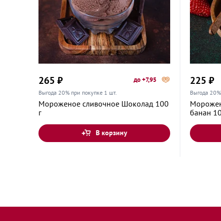
Дзержинск, Нижегородская область, проспект
Циолковского, 66
Дзержинский, Московская область, площадь 
265 ₽
225 ₽
до +7,95
Донского, 1А
Выгода 20% при покупке 1 шт.
Выгода 20% 
Мороженое сливочное Шоколад 100
Морожен
г
банан 10
Дмитров, Московская область, Загорская улиц
В корзину
Дмитров, Московская область, Профессиональ
Долгопрудный, Московская область, Первома
31