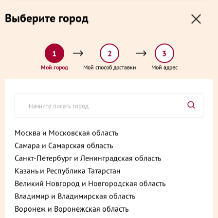
0
0
Выберите город
0 ₽
Выберите адрес и способ доставки:
доставка от 1₽ и от 60 минут
1
2
3
Главная
Каталог
Десерты замороженные, мороженое и сорбеты
Мой город
Мой способ доставки
Мой адрес
Сорбет Мята и лимон 100 г
Сорбет Мята и лимон 100 г
Артикул:
4607021759342
Москва и Московская область
Самара и Самарская область
Санкт-Петербург и Ленинградская область
Казань и Республика Татарстан
Великий Новгород и Новгородская область
Владимир и Владимирская область
Воронеж и Воронежская область