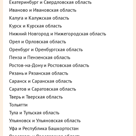
Екатеринбург и Свердловская область
Иваново и Ивановская область
Калуга и Калужская область
Курск и Курская область
Нижний Новгород и Нижегородская область
Орел и Орловская область
Оренбург и Оренбургская область
Пенза и Пензенская область
Описание
Пищевая ценность
Ростов-на-Дону и Ростовская область
Рязань и Рязанская область
230 ₽
В корзину
Саранск и Саранская область
до +6,9
Саратов и Саратовская область
Тверь и Тверская область
Тольятти
Выберите способ доставки
Тула и Тульская область
Ульяновск и Ульяновская область
Уфа и Республика Башкортостан