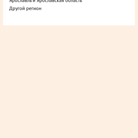
Ярославль и Ярославская область
Другой регион
ДОСТАВИМ БЫСТРО
из ближайшего магазина
ДОСТАВИМ СО СКИДКОЙ
в любой магазин
ДОСТАВИМ БЕСПЛАТНО
на следующий день