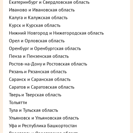
Екатеринбург и Свердловская область
Иваново и Ивановская область
Калуга и Калужская область
1.1. Пользователь, оставляя обращение, заявку на сайте
msk.palich.ru (далее также — сайт), принимает (дает)
Курск и Курская область
настоящее Согласие Оператору персональных данных на
Нижний Новгород и Нижегородская область
обработку персональных данных. Сбор и обработка
персональных данных Пользователя могут осуществляться
Орел и Орловская область
в целях:
Оренбург и Оренбургская область
идентификации Пользователя и связи с ним;
Пенза и Пензенская область
Ростов-на-Дону и Ростовская область
направления Пользователю сообщений рекламного
(информационного) характера;
Рязань и Рязанская область
Саранск и Саранская область
улучшения сервисов и разделов интернет-сайта
Оператора;
Саратов и Саратовская область
Тверь и Тверская область
осуществления статистических и иных исследований.
Тольятти
Оператор персональных данных — Общество с
Тула и Тульская область
ограниченной ответственностью «МЕГАФУД».
Юридический адрес: Россия, 140200, Московская область,
Ульяновск и Ульяновская область
район Воскресенский, город Воскресенск, ул. Октябрьская,
Уфа и Республика Башкортостан
д.4, эт.1, помещение 27 Фактический адрес: Россия,
140200, Московская область, район Воскресенский, город