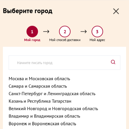
0
0
Выберите город
0 ₽
Выберите адрес и способ доставки:
доставка от 1₽ и от 60 минут
1
2
3
Главная
Политика конфиденциальности
Мой город
Мой способ доставки
Мой адрес
Политика
конфиденциальности
Москва и Московская область
Самара и Самарская область
СОГЛАСИЕ
Санкт-Петербург и Ленинградская область
Казань и Республика Татарстан
посетителя сайта
Великий Новгород и Новгородская область
https://www.msk.palich.ru/
на
Владимир и Владимирская область
Воронеж и Воронежская область
обработку персональных данных