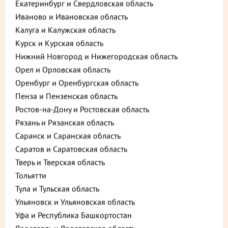
Екатеринбург и Свердловская область
1.1. Пользователь, оставляя обращение, заявку на сайте
Иваново и Ивановская область
msk.palich.ru (далее также — сайт), принимает (дает)
Калуга и Калужская область
настоящее Согласие Оператору персональных данных на
передачу персональных данных третьим лицам –
Курск и Курская область
продавцам и доставщикам товаров ТМ «У Палыча» для
Нижний Новгород и Нижегородская область
возможности направления Пользователем Продавцам
заказа, внесения изменений, аннулирования заказа и
Орел и Орловская область
получения товара Пользователям.
Оренбург и Оренбургская область
1.2. Разрешенные действия третьих лиц по обработке ПД
Пенза и Пензенская область
пользователя:
Ростов-на-Дону и Ростовская область
сбор, запись, систематизацию, накопление, хранение,
Рязань и Рязанская область
уточнение (обновление, изменение), извлечение,
Саранск и Саранская область
использование, обезличивание, блокирование, удаление,
Саратов и Саратовская область
уничтожение.
Тверь и Тверская область
1.3. При этом согласии Оператору предоставлено согласие
Тольятти
для использования и передачи третьим лицам моих
следующих персональных данных:
Тула и Тульская область
Ульяновск и Ульяновская область
Фамилия, имя, отчество;
Уфа и Республика Башкортостан
номера контактных телефонов;