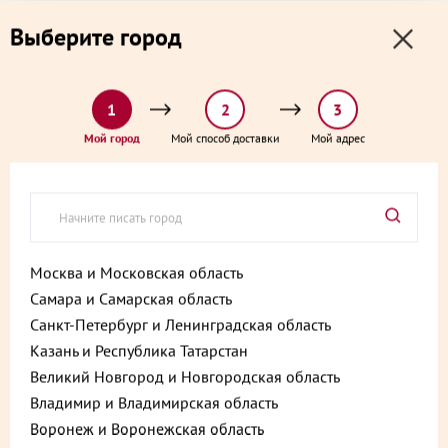
0
0
Выберите город
0 ₽
Выберите адрес и способ доставки:
доставка от 1₽ и от 60 минут
1
2
3
Главная
Согласие на передачу данных третьи лицам
Мой город
Мой способ доставки
Мой адрес
Согласие на передачу
данных третьи лицам
Москва и Московская область
СОГЛАСИЕ
Самара и Самарская область
Санкт-Петербург и Ленинградская область
посетителя сайта
Казань и Республика Татарстан
https://www.msk.palich.ru/
на передачу
Великий Новгород и Новгородская область
данных третьи лицам
Владимир и Владимирская область
Воронеж и Воронежская область