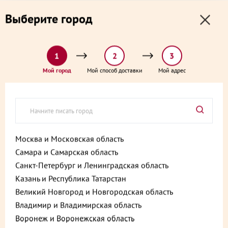
0
0
Выберите город
0 ₽
Выберите адрес и способ доставки:
доставка от 1₽ и от 60 минут
1
2
3
Главная
Каталог
Десерты замороженные, мороженое и сорбеты
Мой город
Мой способ доставки
Мой адрес
Миндальный торт с хрустящим крокантом и карамельным шоколадом
замороженный 400 г
Миндальный торт с хрустящим
крокантом и карамельным
шоколадом замороженный
Москва и Московская область
Самара и Самарская область
400 г
Санкт-Петербург и Ленинградская область
Артикул:
4630046986790
Казань и Республика Татарстан
Великий Новгород и Новгородская область
Хит
Владимир и Владимирская область
Воронеж и Воронежская область