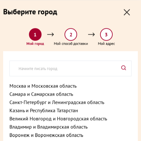
0
0
Выберите город
0 ₽
Выберите адрес и способ доставки:
доставка от 1₽ и от 60 минут
1
2
3
Главная
Каталог
Готовые блюда
Горбуша в маринаде с булгуром 300 г
Мой город
Мой способ доставки
Мой адрес
Горбуша в маринаде с
булгуром 300 г
Артикул:
4630046989319
Москва и Московская область
Самара и Самарская область
Санкт-Петербург и Ленинградская область
Казань и Республика Татарстан
Великий Новгород и Новгородская область
Владимир и Владимирская область
Воронеж и Воронежская область