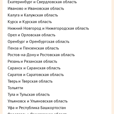
Екатеринбург и Свердловская область
Иваново и Ивановская область
Калуга и Калужская область
Курск и Курская область
Нижний Новгород и Нижегородская область
Орел и Орловская область
Оренбург и Оренбургская область
Пенза и Пензенская область
Описание
Пищевая ценность
Ростов-на-Дону и Ростовская область
Рязань и Рязанская область
395 ₽
Саранск и Саранская область
В корзину
Саратов и Саратовская область
Тверь и Тверская область
Выгода 25% при покупке от 2 шт.
до +11,85
Тольятти
Тула и Тульская область
Ульяновск и Ульяновская область
Выберите способ доставки
Уфа и Республика Башкортостан