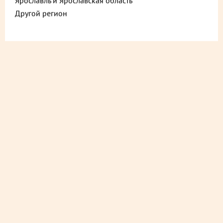
Ярославль и Ярославская область
Другой регион
ДОСТАВИМ БЫСТРО
из ближайшего магазина
ДОСТАВИМ СО СКИДКОЙ
в любой магазин
ДОСТАВИМ БЕСПЛАТНО
на следующий день