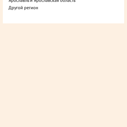
Ярославль и Ярославская область
Другой регион
ДОСТАВИМ БЫСТРО
из ближайшего магазина
ДОСТАВИМ СО СКИДКОЙ
в любой магазин
ДОСТАВИМ БЕСПЛАТНО
на следующий день