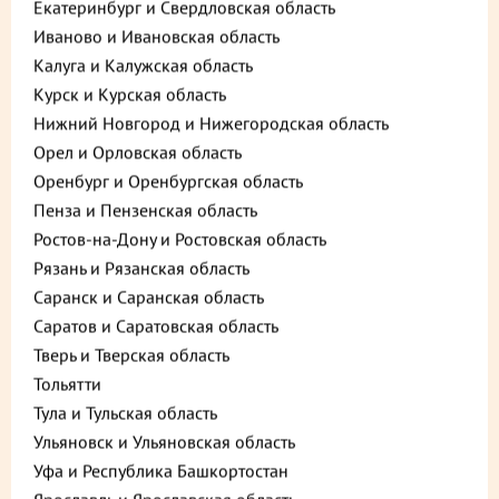
Екатеринбург и Свердловская область
Иваново и Ивановская область
Калуга и Калужская область
Курск и Курская область
Нижний Новгород и Нижегородская область
Орел и Орловская область
Оренбург и Оренбургская область
Пенза и Пензенская область
Ростов-на-Дону и Ростовская область
Описание
Пищевая ценность
Рязань и Рязанская область
Саранск и Саранская область
360 ₽
В корзину
Саратов и Саратовская область
Тверь и Тверская область
до +10,8
Тольятти
Тула и Тульская область
Ульяновск и Ульяновская область
Выберите способ доставки
Уфа и Республика Башкортостан