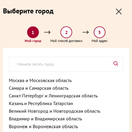
0
0
Выберите город
0 ₽
Выберите адрес и способ доставки:
доставка от 1₽ и от 60 минут
1
2
3
Главная
Каталог
Пироги, пирожки, выпечка и хлеб
Мой город
Мой способ доставки
Мой адрес
Пирог с капустой оригинальный постный 500 г
Пирог с капустой
оригинальный постный 500 г
Артикул:
4607021753883
Москва и Московская область
Самара и Самарская область
Vegan
Санкт-Петербург и Ленинградская область
Казань и Республика Татарстан
Великий Новгород и Новгородская область
Владимир и Владимирская область
Воронеж и Воронежская область