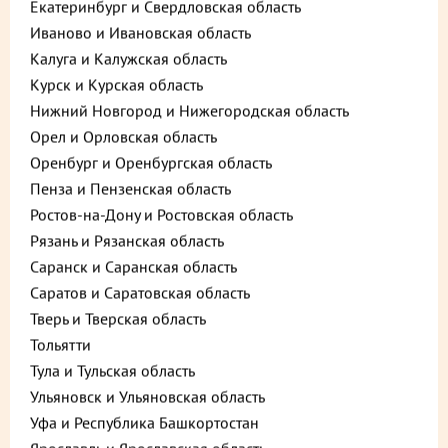
Екатеринбург и Свердловская область
Иваново и Ивановская область
Калуга и Калужская область
Курск и Курская область
Нижний Новгород и Нижегородская область
Орел и Орловская область
Оренбург и Оренбургская область
Пенза и Пензенская область
Ростов-на-Дону и Ростовская область
Описание
Пищевая ценность
Рязань и Рязанская область
Саранск и Саранская область
560 ₽
В корзину
Саратов и Саратовская область
Тверь и Тверская область
до +16,8
Тольятти
Тула и Тульская область
Ульяновск и Ульяновская область
Выберите способ доставки
Уфа и Республика Башкортостан