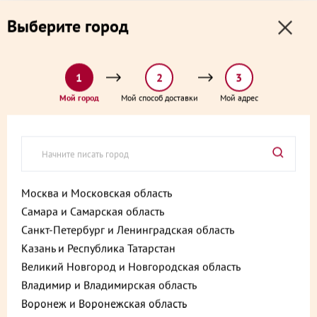
0
0
Выберите город
0 ₽
Выберите адрес и способ доставки:
доставка от 1₽ и от 60 минут
1
2
3
Главная
Каталог
Пироги, пирожки, выпечка и хлеб
Мой город
Мой способ доставки
Мой адрес
Пирог с клубникой постный 500 г
Пирог с клубникой постный
500 г
Артикул:
4610213268560
Москва и Московская область
Самара и Самарская область
Хит
Vegan
Санкт-Петербург и Ленинградская область
Казань и Республика Татарстан
Великий Новгород и Новгородская область
Владимир и Владимирская область
Воронеж и Воронежская область