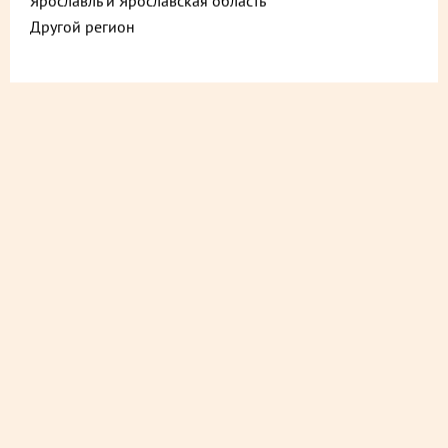
Ярославль и Ярославская область
Другой регион
ДОСТАВИМ БЫСТРО
из ближайшего магазина
ДОСТАВИМ СО СКИДКОЙ
в любой магазин
ДОСТАВИМ БЕСПЛАТНО
на следующий день