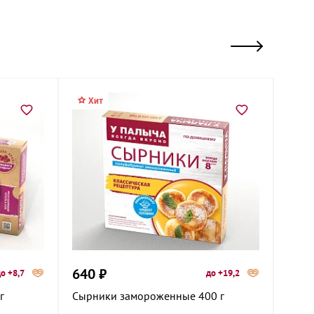
Хит
Хи
640 ₽
635
о +8,7
до +19,2
г
Сырники замороженные 400 г
Зраз
штук)