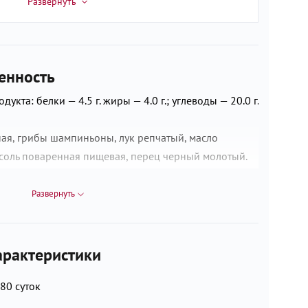
енность
укта: белки — 4.5 г. жиры — 4.0 г.; углеводы — 20.0 г.
ая, грибы шампиньоны, лук репчатый, масло
 соль поваренная пищевая, перец черный молотый.
пекарная высшего сорта, вода питьевая, яйцо
ренная пищевая.
Развернуть
рактеристики
80 суток