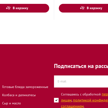
В корзину
В корзину
 улица, 40
трелковой
он
Подписаться на расс
инская улица,
Готовые блюда замороженные
пер
Соглашаюсь с обработкой
Колбаса и деликатесы
лицам
политикой конфиде
,
-р Веласкеса д.
Сыр и масло
соглашением
.