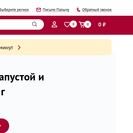
Выберите регион
Письмо Палычу
Обратный звонок
0 ₽
0
0
 минут
апустой и
г
у