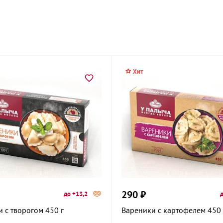
енина, 30
троителей, 22Б
Хит
ого, 75
ссарова,
филова, 26Б
290 ₽
до +13,2
д
оспект, 159
 с творогом 450 г
Вареники с картофелем 450 