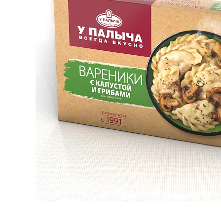
Кейтеринг
Десерты замороженные, мороженое и сорбет
Полезные сладости и снеки
Чай, кофе, напитки
Весь каталог
Экскурсии и мастер-классы