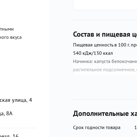
атными
Состав и пищевая ц
ого вкуса
Пищевая ценность в 100 г. прод
540 кДж/130 ккал
Начинка: капуста белокочанн
растительное подсолнечное,
Тесто: мука пшеничная хлебо
куриное пищевое, соль пова
кая улица, 4
Дополнительные ха
а, 8А
Срок годности товара
1
езд, 16