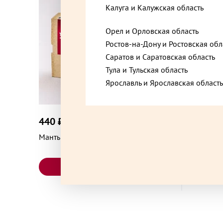
Калуга и Калужская область
Балашиха, Московская область, микрорайон 
Орел и Орловская область
Ростов-на-Дону и Ростовская обл
Балашиха, Московская область, Советская ули
Саратов и Саратовская область
Тула и Тульская область
Ярославль и Ярославская область
Балашиха, Московская область, улица Свердл
440 ₽
365 ₽
до +13,2
Белоозёрский, Московская область, Коммунал
Манты с картофелем и грибами 440 г
Вареник
постные 
Бронницы, Московская область, Советская ули
В корзину
Видное, Московская область, Берёзовая улица