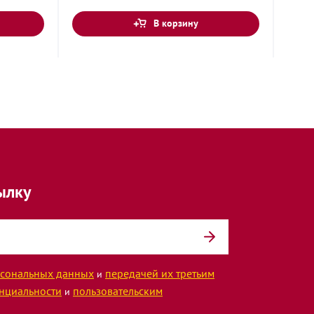
В корзину
ылку
сональных данных
передачей их третьим
и
нциальности
пользовательским
и