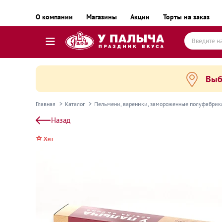
О компании
Магазины
Акции
Торты на заказ
Выб
Торты
Пирожные, десерты и сладкие подарки
Главная
Каталог
Пельмени, вареники, замороженные полуфабри
Пироги, пирожки, выпечка и хлеб
Назад
Готовые блюда
Хит
Равиоли, почти готовые блюда
Пельмени, вареники, замороженные полуфаб
Готовые блюда замороженные
Колбаса и деликатесы
Сыр и масло