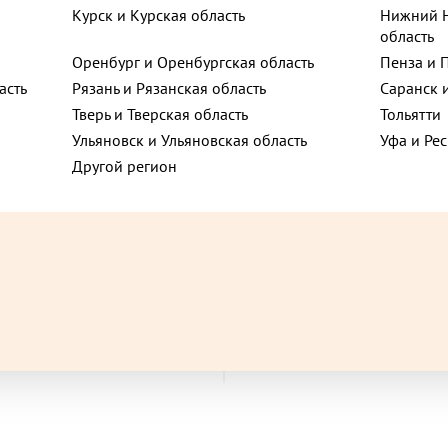
Курск и Курская область
Нижний Н
Павлино, 15
область
Оренбург и Оренбургская область
Пенза и 
асть
Рязань и Рязанская область
Саранск 
ца, 10
Тверь и Тверская область
Тольятти
Ульяновск и Ульяновская область
Уфа и Ре
Другой регион
ова, 26
655 ₽
до +10,95
до 
ьная улица, 12
и с картофелем и грибами
Пельмени с куриным филе и
450 г
сливочным сыром 450 г
ца, 69
В корзину
В корзину
, 1с1