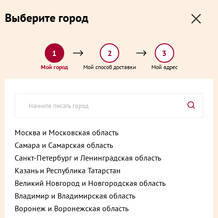
0
0
Выберите город
0 ₽
Выберите адрес и способ доставки:
доставка от 1₽ и от 60 минут
1
2
3
Главная
Каталог
Пирожные, десерты и сладкие подарки
Мой город
Мой способ доставки
Мой адрес
Тайская маракуйя десерт 120 г
Тайская маракуйя десерт 120 г
Артикул:
4610213267075
Москва и Московская область
Самара и Самарская область
Санкт-Петербург и Ленинградская область
Казань и Республика Татарстан
Великий Новгород и Новгородская область
Владимир и Владимирская область
Воронеж и Воронежская область