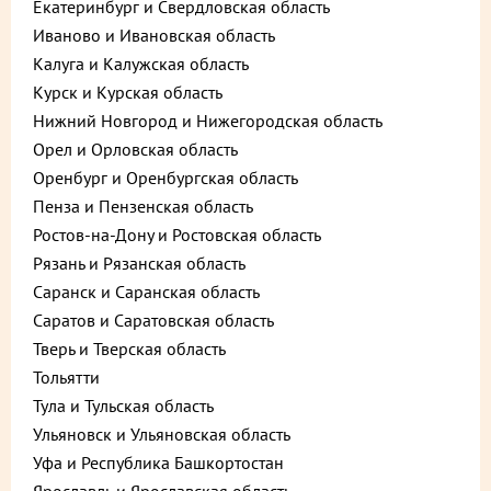
Екатеринбург и Свердловская область
Иваново и Ивановская область
Калуга и Калужская область
Курск и Курская область
Нижний Новгород и Нижегородская область
Орел и Орловская область
Оренбург и Оренбургская область
Пенза и Пензенская область
Описание
Пищевая ценность
Ростов-на-Дону и Ростовская область
Рязань и Рязанская область
220 ₽
В корзину
Саранск и Саранская область
до +6,6
Саратов и Саратовская область
Тверь и Тверская область
Тольятти
Выберите способ доставки
Тула и Тульская область
Ульяновск и Ульяновская область
Уфа и Республика Башкортостан