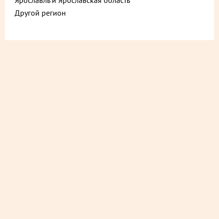
Ярославль и Ярославская область
Другой регион
ДОСТАВИМ БЫСТРО
из ближайшего магазина
ДОСТАВИМ СО СКИДКОЙ
в любой магазин
ДОСТАВИМ БЕСПЛАТНО
на следующий день