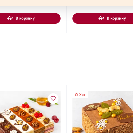
ле торт 700 г
Ореховый по-королевски то
В корзину
В корзину
ь, улица
Хит
а, 30
ная улица, 34