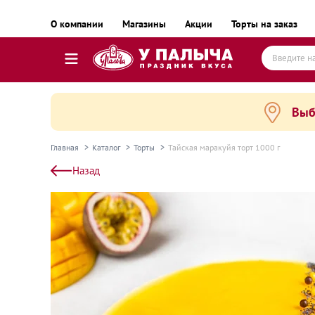
О компании
Магазины
Акции
Торты на заказ
Выб
Торты
Пирожные, десерты и сладкие подарки
Главная
Каталог
Торты
Тайская маракуйя торт 1000 г
Пироги, пирожки, выпечка и хлеб
Назад
Готовые блюда
Равиоли, почти готовые блюда
Пельмени, вареники, замороженные полуфаб
Готовые блюда замороженные
Колбаса и деликатесы
Сыр и масло