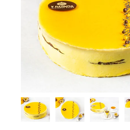
Кейтеринг
Десерты замороженные, мороженое и сорбет
Полезные сладости и снеки
Чай, кофе, напитки
Весь каталог
Экскурсии и мастер-классы