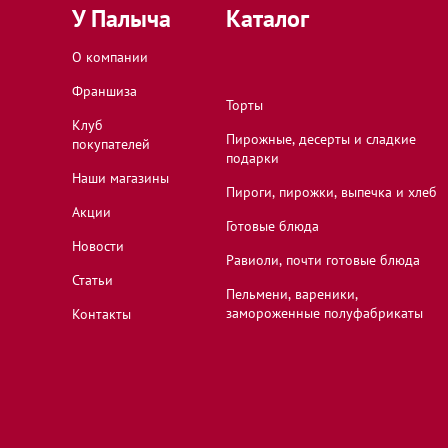
У Палыча
Каталог
18
О компании
Франшиза
Клин, Московская область, Новоямская улица,
Торты
Клуб
Пирожные, десерты и сладкие
покупателей
подарки
Красногорск, Московская область, бульвар Ко
Наши магазины
Пироги, пирожки, выпечка и хлеб
Акции
Готовые блюда
Красногорск, Московская область, микрорайо
Новости
Равиоли, почти готовые блюда
Ольховая улица, 1/1
Статьи
Пельмени, вареники,
замороженные полуфабрикаты
Контакты
Красногорск, Московская область, Подмосков
2А
Красногорск, Московская область, улица Лени