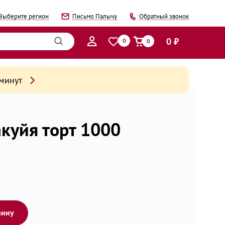
Выберите регион
Письмо Палычу
Обратный звонок
0 ₽
0
0
 минут
куйя торт 1000
зину