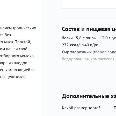
Состав и пищевая ц
билием тропических
та без
белки - 5,8 г; жиры - 13,0 г; у
о мака. Простой,
272 ккал/1140 кДж.
ром нашли своё
Сыр творожный
(творог, вод
 отборного молока,
йодированная, комплексная 
пюре из плодов
стабилизаторы: каррагинан, 
шен композицией из
массовой долей жира 33%,
в
для ценителей
(сливки, закваска),
кокосовые
рафинированное дезодориров
пюре из плодов маракуйи,
м
Дополнительные ха
желирующи
й
агент
желатин,
какао, эмульгатор соевый ле
Какой размер торта?
ш
околад белый
(сахар, масл