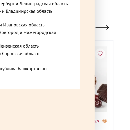
тербург и Ленинградская область
 и Владимирская область
и Ивановская область
овгород и Нижегородская
Пензенская область
и Саранская область
спублика Башкортостан
530 ₽
1 08
+72,15
до +15,9