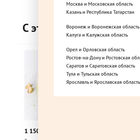
Москва и Московская область
Казань и Республика Татарстан
Воронеж, Воронежская область, Ленинский пр
С этим товаром покупа
Воронеж и Воронежская область
Калуга и Калужская область
Воронеж, Воронежская область, Плехановская
Орел и Орловская область
Ростов-на-Дону и Ростовская обл
Саратов и Саратовская область
Воскресенск, Московская область, микрорай
Тула и Тульская область
Центральный, Октябрьская улица,
Ярославль и Ярославская область
Вышний Волочёк, Тверская область, Екатерин
1
1 150 ₽
1 450 
до +34,5
Г. Москва вн.тер.г. мун. округ Коммунарка бул
5 кор. 1