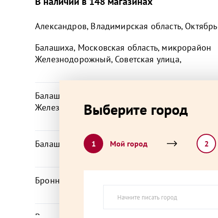
В наличии в 148 магазинах
Александров, Владимирская область, Октябрьс
Балашиха, Московская область, микрорайон
Железнодорожный, Советская улица,
Балашиха, Московская область, микрорайон
Выберите город
Железнодорожный, Юбилейная улица,
Балашиха, Московская область, Советская ули
1
Мой город
2
Бронницы, Московская область, Советская ули
Видное, Московская область, Берёзовая улица