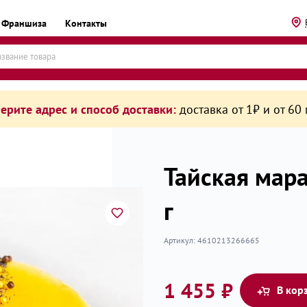
Франшиза
Контакты
ерите адрес и способ доставки:
доставка от 1₽ и от 60
Тайская мара
г
рикаты
Артикул:
4610213266665
1 455 ₽
В кор