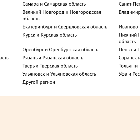
Самара и Самарская область
Санкт-Пе
Великий Новгород и Новгородская
Владимир
область
оспект, 159
ют
Екатеринбург и Свердловская область
Иваново 
Курск и Курская область
Нижний Н
область
 улица, 40
Оренбург и Оренбургская область
Пенза и 
Хит
асть
Рязань и Рязанская область
Саранск 
Тверь и Тверская область
Тольятти
он
Ульяновск и Ульяновская область
Уфа и Ре
Другой регион
инская улица,
₽
2 405 ₽
до +43,5
до 
-р Веласкеса д.