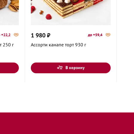
1 980 ₽
1 20
 +22,2
до +59,4
 250 г
Ассорти канапе торт 930 г
Мере
мали
В корзину