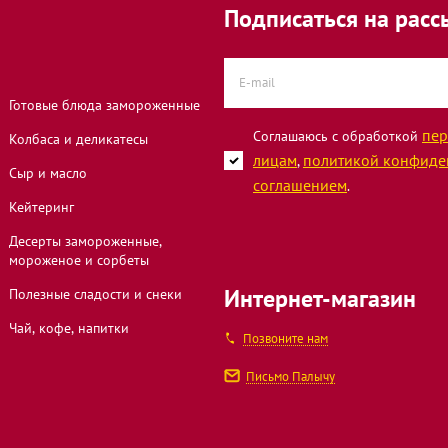
Подписаться на расс
 32
Готовые блюда замороженные
пер
Соглашаюсь с обработкой
Колбаса и деликатесы
лицам
политикой конфиде
,
смонавтов, 9Б
Сыр и масло
соглашением
.
Кейтеринг
Десерты замороженные,
н Опалиха,
мороженое и сорбеты
Интернет-магазин
Полезные сладости и снеки
Чай, кофе, напитки
Позвоните нам
ный бульвар,
Письмо Палычу
на, 40