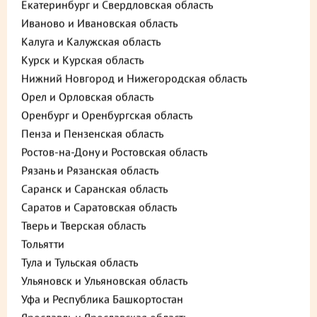
Екатеринбург и Свердловская область
Хит
Иваново и Ивановская область
Калуга и Калужская область
Курск и Курская область
Нижний Новгород и Нижегородская область
Орел и Орловская область
Оренбург и Оренбургская область
610 ₽
475 ₽
до +18,3
до +14,25
Пенза и Пензенская область
Выгода 25% при покупке от 2 шт.
Выгода 25% при покупке от 2 шт.
Ростов-на-Дону и Ростовская область
Печеночный торт 500 г
Цезарь с курицей
Рязань и Рязанская область
оригинальный салат 200 г
Саранск и Саранская область
В корзину
В корзину
Саратов и Саратовская область
Тверь и Тверская область
Тольятти
Хит
Хит
Vegan
Тула и Тульская область
Ульяновск и Ульяновская область
Уфа и Республика Башкортостан