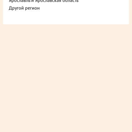
Ярославль и Ярославская область
Другой регион
285 ₽
250 ₽
до +8,55
до +7,5
Сельдь под шубой
Винегрет овощной
классическая салат 300 г
оригинальный салат 250 г
В корзину
В корзину
Хит
Хит
215 ₽
345 ₽
до +6,45
до +10,35