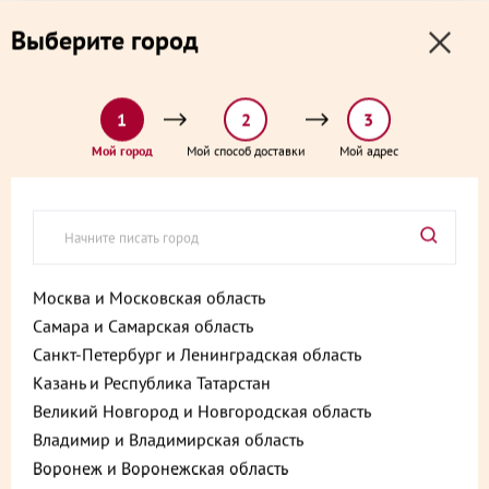
0
0
Выберите город
0 ₽
Выберите адрес и способ доставки:
доставка от 1₽ и от 60 минут
1
2
3
Главная
Каталог
Готовые блюда
Мой город
Мой способ доставки
Мой адрес
Готовые блюда
16 товаров
Салаты
Вторые блюда
Супы
Завтраки
Москва и Московская область
Блины и оладьи
Роллы
Хумус
Пост
Самара и Самарская область
Санкт-Петербург и Ленинградская область
Ещё
Казань и Республика Татарстан
Великий Новгород и Новгородская область
Фильтры
Владимир и Владимирская область
Воронеж и Воронежская область