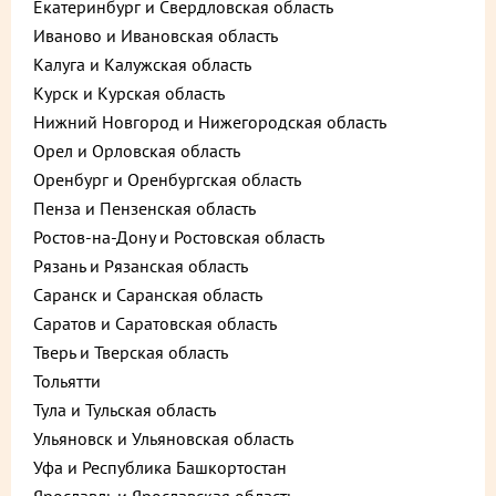
Екатеринбург и Свердловская область
Попробуйте бесплатную доставку
Иваново и Ивановская область
до двери!
Калуга и Калужская область
Курск и Курская область
Снизили сумму минимального заказа в Палыч-Везет
Нижний Новгород и Нижегородская область
до 2500 руб.!
Орел и Орловская область
Оренбург и Оренбургская область
Пенза и Пензенская область
Ростов-на-Дону и Ростовская область
Рязань и Рязанская область
Бесплатная доставка Палыч-Везет
Саранск и Саранская область
стала более доступной!
Саратов и Саратовская область
Сумма минимального заказа снижена!
Тверь и Тверская область
Бесплатная доставка Палыч-Везет всего от 2500
Тольятти
рублей!
Успейте принять участие, акция действует только
Тула и Тульская область
по 31 июля!
Ульяновск и Ульяновская область
Уфа и Республика Башкортостан