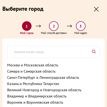
0
0
Выберите город
0 ₽
Выберите адрес и способ доставки:
доставка от 1₽ и от 60 минут
1
2
3
Главная
Новости
Попробуйте бесплатную доставку до двери!
Мой город
Мой способ доставки
Мой адрес
Москва и Московская область
Самара и Самарская область
Санкт-Петербург и Ленинградская область
Казань и Республика Татарстан
Великий Новгород и Новгородская область
Владимир и Владимирская область
Воронеж и Воронежская область