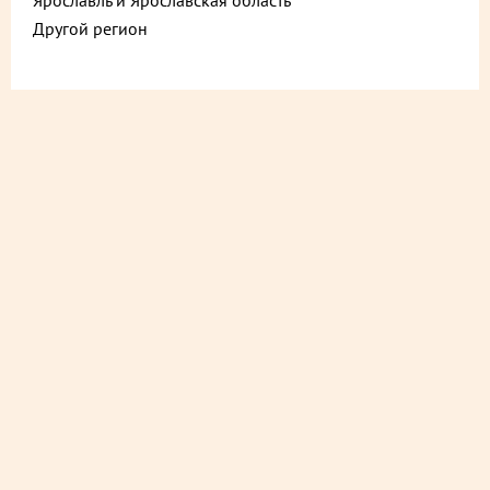
Ярославль и Ярославская область
Другой регион
ДОСТАВИМ БЫСТРО
из ближайшего магазина
ДОСТАВИМ СО СКИДКОЙ
в любой магазин
ДОСТАВИМ БЕСПЛАТНО
на следующий день