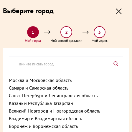
0
0
Выберите город
0 ₽
Выберите адрес и способ доставки:
доставка от 1₽ и от 60 минут
1
2
3
Главная
Каталог
Пироги, пирожки, выпечка и хлеб
Мой город
Мой способ доставки
Мой адрес
Киш Мимоза с красной рыбой 500 г
Киш Мимоза с красной рыбой
500 г
Артикул:
4610213268355
Москва и Московская область
Самара и Самарская область
Санкт-Петербург и Ленинградская область
Казань и Республика Татарстан
Великий Новгород и Новгородская область
Владимир и Владимирская область
Воронеж и Воронежская область