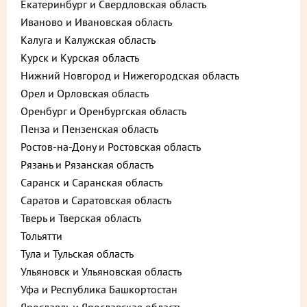
Екатеринбург и Свердловская область
Иваново и Ивановская область
Калуга и Калужская область
Курск и Курская область
Нижний Новгород и Нижегородская область
Орел и Орловская область
Оренбург и Оренбургская область
Пенза и Пензенская область
Ростов-на-Дону и Ростовская область
Описание
Пищевая ценность
Рязань и Рязанская область
Саранск и Саранская область
850 ₽
В корзину
Саратов и Саратовская область
Тверь и Тверская область
до +25,5
Тольятти
Тула и Тульская область
Ульяновск и Ульяновская область
Выберите способ доставки
Уфа и Республика Башкортостан