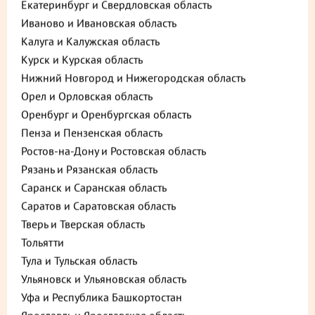
Екатеринбург и Свердловская область
Иваново и Ивановская область
Калуга и Калужская область
Курск и Курская область
Нижний Новгород и Нижегородская область
Орел и Орловская область
Оренбург и Оренбургская область
Пенза и Пензенская область
Ростов-на-Дону и Ростовская область
Описание
Пищевая ценность
Рязань и Рязанская область
Саранск и Саранская область
625 ₽
В корзину
Саратов и Саратовская область
Тверь и Тверская область
до +18,75
Тольятти
Тула и Тульская область
Ульяновск и Ульяновская область
Выберите способ доставки
Уфа и Республика Башкортостан