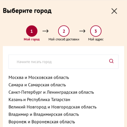
0
0
Выберите город
0 ₽
Выберите адрес и способ доставки:
доставка от 1₽ и от 60 минут
1
2
3
Главная
Каталог
Пироги, пирожки, выпечка и хлеб
Мой город
Мой способ доставки
Мой адрес
Пирог подсолнух с курицей и сыром 500 г
Пирог подсолнух с курицей и
сыром 500 г
Артикул:
4610213268508
Москва и Московская область
Самара и Самарская область
Санкт-Петербург и Ленинградская область
Казань и Республика Татарстан
Великий Новгород и Новгородская область
Владимир и Владимирская область
Воронеж и Воронежская область