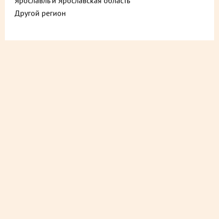
Ярославль и Ярославская область
Другой регион
ДОСТАВИМ БЫСТРО
из ближайшего магазина
ДОСТАВИМ СО СКИДКОЙ
в любой магазин
ДОСТАВИМ БЕСПЛАТНО
на следующий день