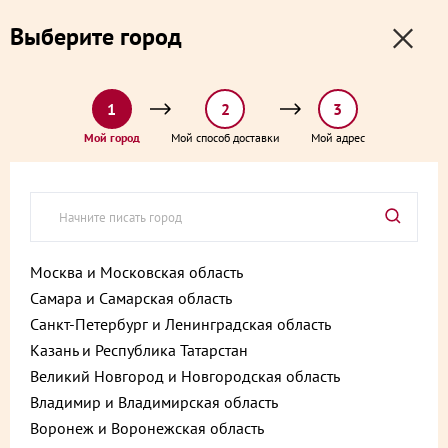
0
0
Выберите город
0 ₽
Выберите адрес и способ доставки:
доставка от 1₽ и от 60 минут
1
2
3
Главная
Каталог
Кейтеринг
Мой город
Мой способ доставки
Мой адрес
Ассорти из курицы и индейки (Куриная грудка гриль, Колбаски куриные гриль,
Шашлычки куриные; Рулет из курицы; Курица с ананасом; Шашлычки из
индейки) 1050 г
Ассорти из курицы и индейки
(Куриная грудка гриль,
Москва и Московская область
Колбаски куриные гриль,
Самара и Самарская область
Шашлычки куриные; Рулет из
Санкт-Петербург и Ленинградская область
курицы; Курица с ананасом;
Казань и Республика Татарстан
Великий Новгород и Новгородская область
Шашлычки из индейки) 1050 г
Владимир и Владимирская область
Артикул:
4610213264173
Воронеж и Воронежская область