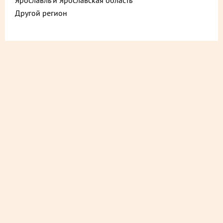
Ярославль и Ярославская область
Другой регион
ДОСТАВИМ БЕСПЛАТНО
на следующий день
ДОСТАВИМ БЫСТРО
из ближайшего магазина
Выбранный продукт отсутствует в этом сервисе.
Закажите его в сервисе