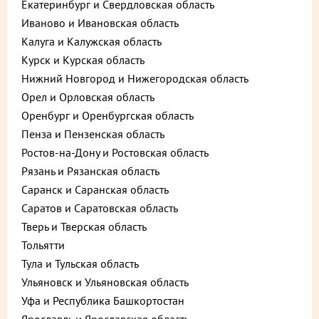
Екатеринбург и Свердловская область
Иваново и Ивановская область
Калуга и Калужская область
Курск и Курская область
Нижний Новгород и Нижегородская область
Орел и Орловская область
Оренбург и Оренбургская область
Описание
Пищевая ценность
Пенза и Пензенская область
Ростов-на-Дону и Ростовская область
Предзаказ за 2 дня
Рязань и Рязанская область
3 250 ₽
Саранск и Саранская область
В корзину
Саратов и Саратовская область
до +97,5
Тверь и Тверская область
Тольятти
Тула и Тульская область
Выберите способ доставки
Ульяновск и Ульяновская область
Уфа и Республика Башкортостан