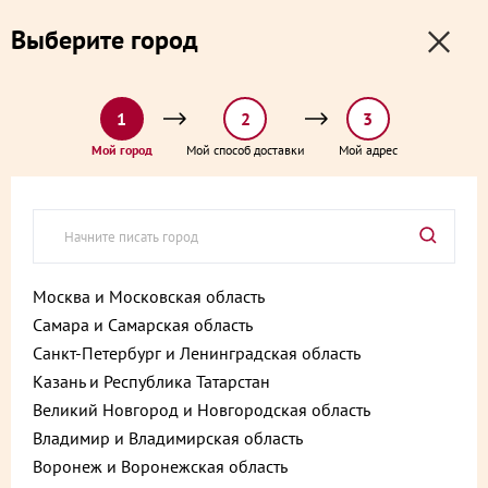
0
0
Выберите город
0 ₽
Выберите адрес и способ доставки:
доставка от 1₽ и от 60 минут
1
2
3
Главная
Каталог
Кейтеринг
Салат Гнездо Глухаря 1000 г
Мой город
Мой способ доставки
Мой адрес
Салат Гнездо Глухаря 1000 г
Артикул:
4610213264487
Москва и Московская область
Самара и Самарская область
Санкт-Петербург и Ленинградская область
Казань и Республика Татарстан
Великий Новгород и Новгородская область
Владимир и Владимирская область
Воронеж и Воронежская область