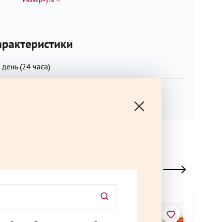
тый. Произведено на предприятии, на котором
 содержащие арахис, горчицу, глютен, кунжут,
бу, сельдерей, сою, яйца. Внимание, шпажки не
рактеристики
 день (24 часа)
вадьба