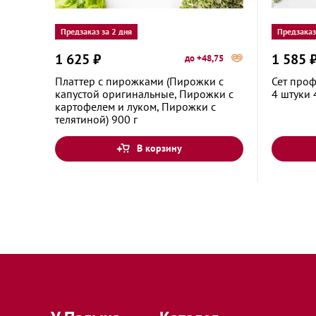
Предзаказ за 2 дня
Предзаказ
1 625 ₽
1 585 
до +48,75
Платтер с пирожками (Пирожки с
Сет проф
капустой оригинальные, Пирожки с
4 штуки 
картофелем и луком, Пирожки с
телятиной) 900 г
В корзину