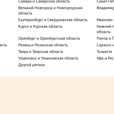
Самара и Самарская область
Санкт-Пе
Великий Новгород и Новгородская
Владимир
область
Екатеринбург и Свердловская область
Иваново 
Курск и Курская область
Нижний Н
область
Оренбург и Оренбургская область
Пенза и 
асть
Рязань и Рязанская область
Саранск 
Тверь и Тверская область
Тольятти
 за 2 дня
Предзаказ за 2 дня
Ульяновск и Ульяновская область
Уфа и Ре
₽
3 470 ₽
Другой регион
до +49,5
до 
тарталеток с красной рыбой,
Сет салатов Традиционный (
и зеленью, с грибами) 750 г
с сельдью, Оливье с говядин
Гнездо глухаря, Столичный) 
В корзину
В корзину