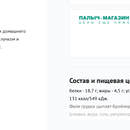
ли домашнего
 лучком и
.
Состав и пищевая ц
белки - 18,7 г; жиры - 4,5 г; уг
131 ккал/549 кДж.
Филе грудки цыплят-бройлеро
(оливки, вода, соль, регулят
подсолнечное рафинированно
морковь столовая сушеная, с