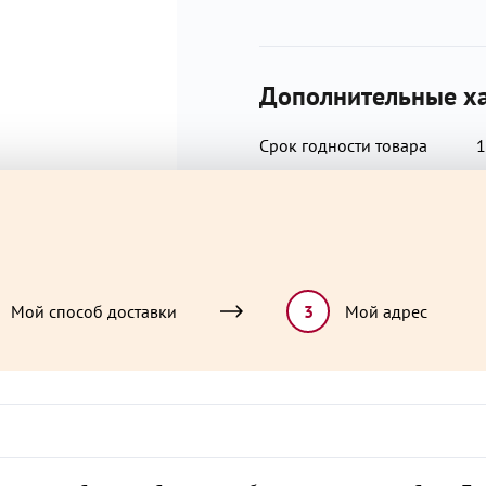
молотая, перец черный моло
также выпускаются продукты,
моллюски, молоко, орехи, ры
Дополнительные ха
съедобны.
Срок годности товара
1
Повод для радости?
С
Мой способ доставки
3
Мой адрес
ют