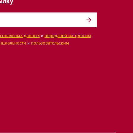
ылку
сональных данных
передачей их третьим
и
нциальности
пользовательским
и