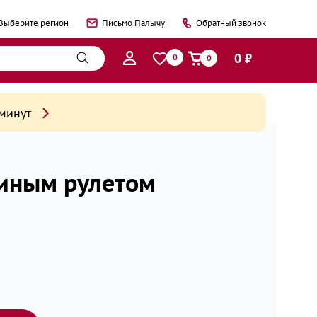
Выберите регион
Письмо Палычу
Обратный звонок
0 ₽
0
0
 минут
риным рулетом