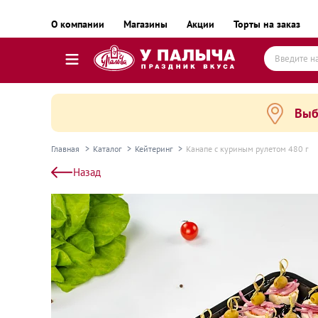
О компании
Магазины
Акции
Торты на заказ
Выб
Торты
Пирожные, десерты и сладкие подарки
Главная
Каталог
Кейтеринг
Канапе с куриным рулетом 480 г
Пироги, пирожки, выпечка и хлеб
Назад
Готовые блюда
Равиоли, почти готовые блюда
Пельмени, вареники, замороженные полуфаб
Готовые блюда замороженные
Колбаса и деликатесы
Сыр и масло