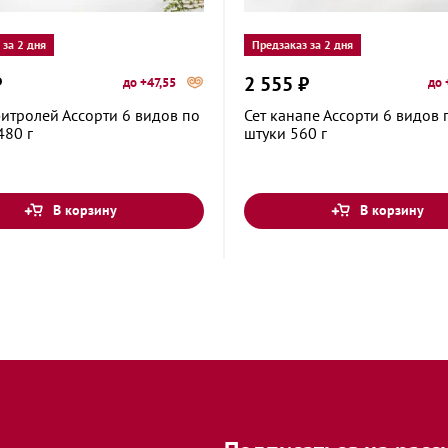
 за 2 дня
Предзаказ за 2 дня
₽
2 555 ₽
до +47,55
до 
итролей Ассорти 6 видов по
Сет канапе Ассорти 6 видов 
480 г
штуки 560 г
В корзину
В корзину