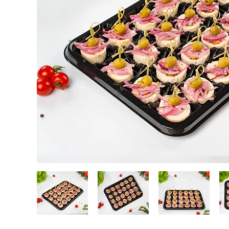
Кейтеринг
Десерты замороженные, мороженое и сорбет
Полезные сладости и снеки
Чай, кофе, напитки
Весь каталог
Экскурсии и мастер-классы