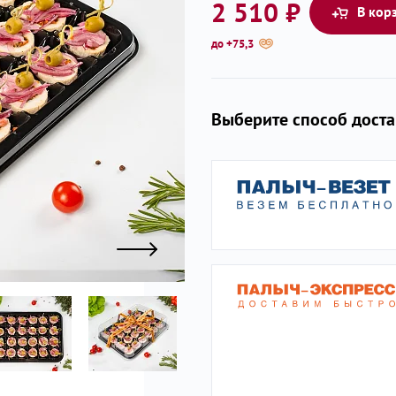
2 510 ₽
В кор
до +75,3
ы
Выберите способ дост