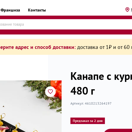
Франшиза
Контакты
ерите адрес и способ доставки:
доставка от 1₽ и от 60
Канапе с ку
480 г
рикаты
Артикул:
4610213264197
Предзаказ за 2 дня