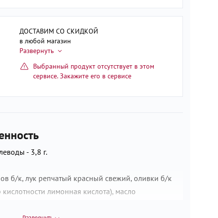
ДОСТАВИМ СО СКИДКОЙ
в любой магазин
Выбранный продукт отсутствует в этом
сервисе. Закажите его в сервисе
енность
леводы - 3,8 г.
в б/к, лук репчатый красный свежий, оливки б/к
ор кислотности лимонная кислота), масло
е дезодорированное, соль, уксус яблочный,
ахар, лук зеленый сушеный, паприка сладкая
Развернуть