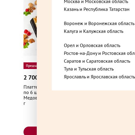
Москва и Московская область
Казань и Республика Татарстан
Воронеж и Воронежская область
Калуга и Калужская область
Орел и Орловская область
Ростов-на-Дону и Ростовская обл
Саратов и Саратовская область
Предзаказ за 2 дня
Предзаказ
Тула и Тульская область
2 700 ₽
1 650 
Ярославль и Ярославская область
до +81
Платтер Пирожных ассорти 4 вида
Ассорти 
по 6 штук (Красный бархат, Медовое,
с сыром 
Медовая фантазия, Малиновое) 1200
г
В корзину