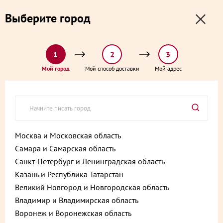
0
0
Выберите город
0 ₽
Выберите адрес и способ доставки:
доставка от 1₽ и от 60 минут
1
2
3
Главная
Каталог
Колбаса и деликатесы
Мой город
Мой способ доставки
Мой адрес
Колбаса Краковская полукопченая 300г
Колбаса Краковская
полукопченая 300г
Артикул:
4601374027295
Москва и Московская область
Самара и Самарская область
Хит
Санкт-Петербург и Ленинградская область
Казань и Республика Татарстан
Великий Новгород и Новгородская область
Владимир и Владимирская область
Воронеж и Воронежская область