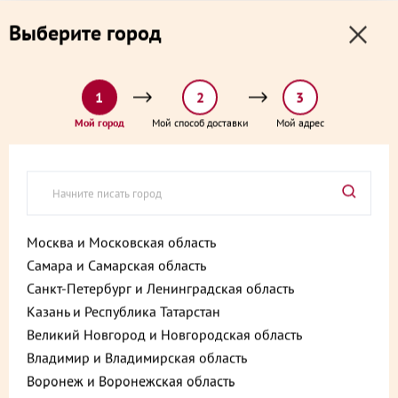
0
0
Выберите город
0 ₽
Выберите адрес и способ доставки:
доставка от 1₽ и от 60 минут
1
2
3
Главная
Каталог
Колбаса и деликатесы
Мой город
Мой способ доставки
Мой адрес
Ветчина из филе индейки 450 г
Ветчина из филе индейки 450 г
Артикул:
4601374029091
Москва и Московская область
Самара и Самарская область
Санкт-Петербург и Ленинградская область
Казань и Республика Татарстан
Великий Новгород и Новгородская область
Владимир и Владимирская область
Воронеж и Воронежская область