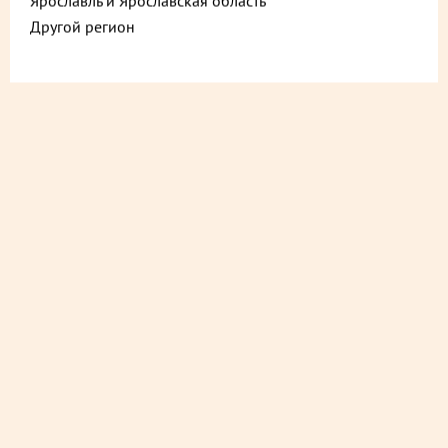
Ярославль и Ярославская область
Другой регион
ДОСТАВИМ БЫСТРО
из ближайшего магазина
ДОСТАВИМ СО СКИДКОЙ
в любой магазин