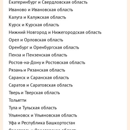
Екатеринбург и Свердловская область
Иваново и Ивановская область
Калуга и Калужская область
Курск и Курская область
Нижний Новгород и Нижегородская область
Орел и Орловская область
Оренбург и Оренбургская область
Пенза и Пензенская область
Ростов-на-Дону и Ростовская область
Рязань и Рязанская область
Описание
Пищевая ценность
Саранск и Саранская область
Саратов и Саратовская область
1 020 ₽
Тверь и Тверская область
В корзину
Тольятти
до +30,6
Тула и Тульская область
Ульяновск и Ульяновская область
Уфа и Республика Башкортостан
Выберите способ доставки