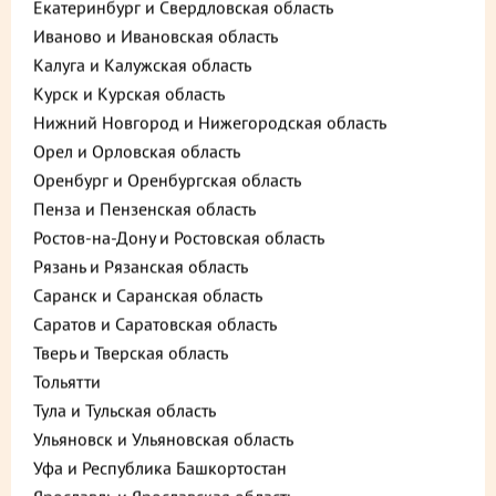
Екатеринбург и Свердловская область
Иваново и Ивановская область
Калуга и Калужская область
Курск и Курская область
Нижний Новгород и Нижегородская область
Орел и Орловская область
Оренбург и Оренбургская область
Пенза и Пензенская область
Описание
Пищевая ценность
Ростов-на-Дону и Ростовская область
Рязань и Рязанская область
230 ₽
В корзину
Саранск и Саранская область
Саратов и Саратовская область
Выгода 20% при покупке 1 шт.
до +6,9
Тверь и Тверская область
Тольятти
Тула и Тульская область
Выберите способ доставки
Ульяновск и Ульяновская область
Уфа и Республика Башкортостан