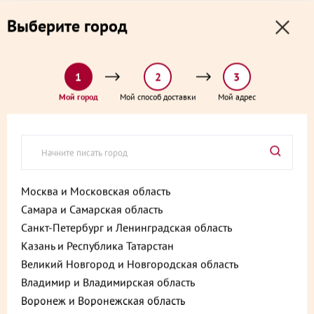
0
0
Выберите город
0 ₽
Выберите адрес и способ доставки:
доставка от 1₽ и от 60 минут
1
2
3
Главная
Каталог
Десерты замороженные, мороженое и сорбеты
Мой город
Мой способ доставки
Мой адрес
Сорбет Апельсин 100 г
Сорбет Апельсин 100 г
Артикул:
4607021759281
Москва и Московская область
Самара и Самарская область
Санкт-Петербург и Ленинградская область
Казань и Республика Татарстан
Великий Новгород и Новгородская область
Владимир и Владимирская область
Воронеж и Воронежская область