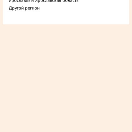
Ярославль и Ярославская область
Другой регион
ДОСТАВИМ БЫСТРО
из ближайшего магазина
ДОСТАВИМ СО СКИДКОЙ
в любой магазин
ДОСТАВИМ БЕСПЛАТНО
на следующий день