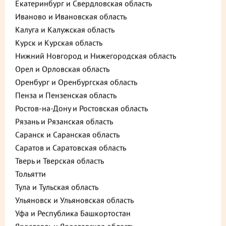
Екатеринбург и Свердловская область
Иваново и Ивановская область
Калуга и Калужская область
Курск и Курская область
Нижний Новгород и Нижегородская область
Орел и Орловская область
Оренбург и Оренбургская область
Пенза и Пензенская область
Ростов-на-Дону и Ростовская область
Рязань и Рязанская область
Описание
Пищевая ценность
Саранск и Саранская область
Саратов и Саратовская область
1 085 ₽
Тверь и Тверская область
В корзину
Тольятти
до +32,55
Тула и Тульская область
Ульяновск и Ульяновская область
Уфа и Республика Башкортостан
Выберите способ доставки