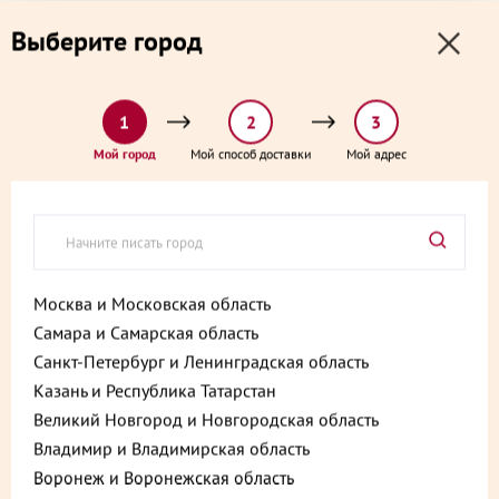
0
0
Выберите город
0 ₽
Выберите адрес и способ доставки:
доставка от 1₽ и от 60 минут
1
2
3
Главная
Каталог
Пельмени, вареники, замороженные полуфабрикаты
Мой город
Мой способ доставки
Мой адрес
Пельмени Сибирские 800г
Пельмени Сибирские 800г
Артикул:
4601374026694
Москва и Московская область
Самара и Самарская область
Санкт-Петербург и Ленинградская область
Казань и Республика Татарстан
Великий Новгород и Новгородская область
Владимир и Владимирская область
Воронеж и Воронежская область