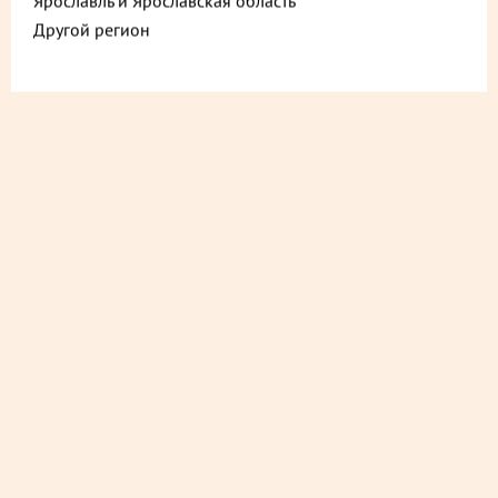
Ярославль и Ярославская область
Другой регион
ДОСТАВИМ БЫСТРО
из ближайшего магазина
ДОСТАВИМ СО СКИДКОЙ
в любой магазин