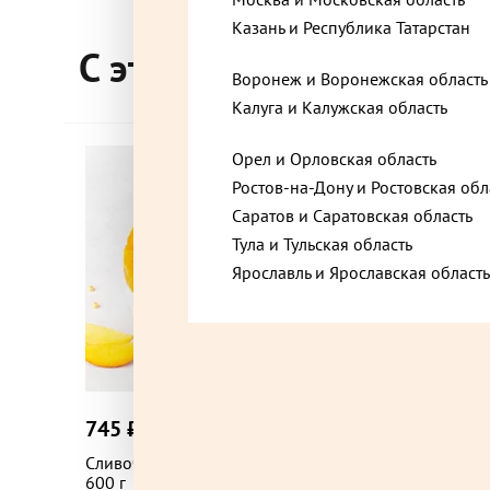
Казань и Республика Татарстан
Видное, Московская область, Берёзовая улица
С этим товаром покупа
Воронеж и Воронежская область
Калуга и Калужская область
Видное, Московская область, Советский проез
Орел и Орловская область
Хит
Ростов-на-Дону и Ростовская обл
Владимир, Владимирская область, проспект Л
Саратов и Саратовская область
Тула и Тульская область
Ярославль и Ярославская область
Воронеж, Воронежская область, Ленинский пр
Воронеж, Воронежская область, Плехановская
745 ₽
1 980 
до +22,35
Воскресенск, Московская область, микрорай
Сливочно-песочный с фруктами торт
Ассорти 
600 г
Центральный, Октябрьская улица,