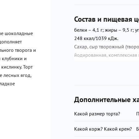
Состав и пищевая ц
белки – 4,1 г; жиры – 9,5 г; у
ные шоколадные
248 ккал/1039 кДж.
дополняет
Сахар, сыр творожный (творог
ьного творога и
йодированная, комплексная 
й клубники и
стабилизаторы: каррагинан, 
кислинку. Торт
очищенная, масло кокосовое
 лесных ягод,
эмульгаторы: эфиры глицери
сладкое
моно- и диглицериды жирных
лецитин; агенты влагоудерж
Дополнительные ха
стабилизатор карбоксиметилц
пищевое, вода очищенная, сме
Какой размер торта?
смородина с/м, шоколад темны
Какой корж? Какой крем?
Б
соевый лецитин, ароматизато
сливочное, сухое обезжиренн