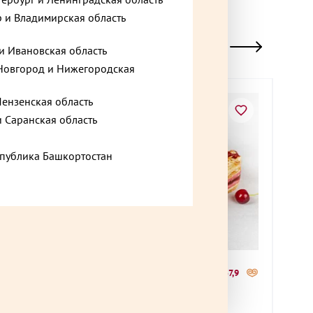
 и Владимирская область
и Ивановская область
овгород и Нижегородская
Пензенская область
Хи
и Саранская область
спублика Башкортостан
1 930 ₽
1 31
+51,45
до +57,9
 г
Вишневый торт 900 г
Киев