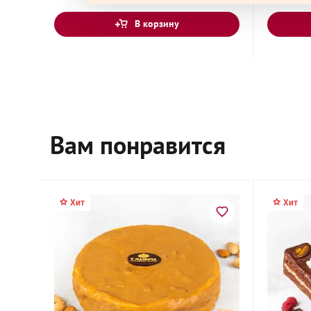
В корзину
Дачный посёлок Красково, Московская област
Карла Маркса, 117/21
Дедовск, Московская область, Железнодорожн
Вам понравится
Дзержинск, Нижегородская область, проспект
Циолковского, 19
Хит
Хит
Дзержинский, Московская область, площадь 
Донского, 1А
Домодедово, Московская область, микрорайо