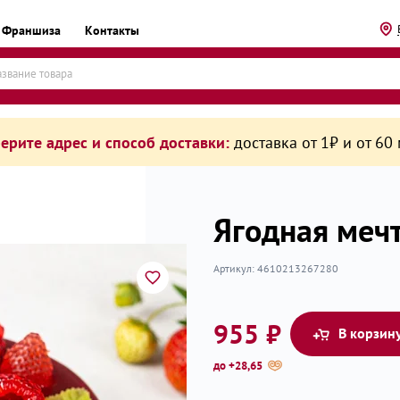
Франшиза
Контакты
ерите адрес и способ доставки:
доставка от 1₽ и от 60
Ягодная мечт
Артикул:
4610213267280
рикаты
955 ₽
В корзин
до +28,65