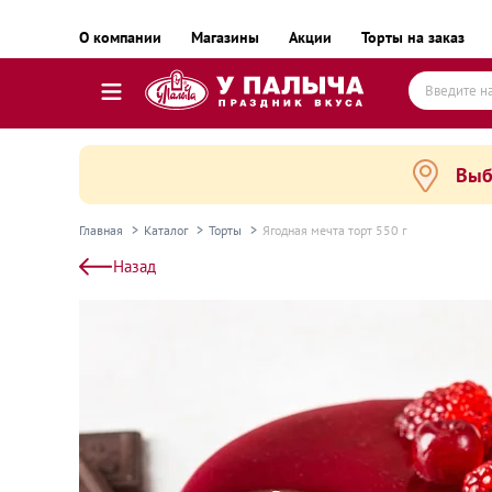
О компании
Магазины
Акции
Торты на заказ
Выб
Торты
Пирожные, десерты и сладкие подарки
Главная
Каталог
Торты
Ягодная мечта торт 550 г
Пироги, пирожки, выпечка и хлеб
Назад
Готовые блюда
Равиоли, почти готовые блюда
Пельмени, вареники, замороженные полуфаб
Готовые блюда замороженные
Колбаса и деликатесы
Сыр и масло