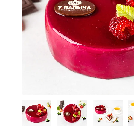
Кейтеринг
Десерты замороженные, мороженое и сорбет
Полезные сладости и снеки
Чай, кофе, напитки
Весь каталог
Экскурсии и мастер-классы