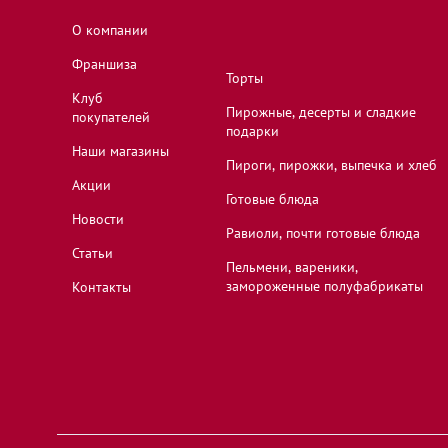
О компании
Иваново, Ивановская область, Лежневская ули
Франшиза
Торты
Клуб
Пирожные, десерты и сладкие
покупателей
Иваново, Ивановская область, улица 8 Марта,
подарки
Наши магазины
Пироги, пирожки, выпечка и хлеб
Акции
Ивантеевка, Московская область, улица Дзер
Готовые блюда
Новости
Равиоли, почти готовые блюда
Статьи
Пельмени, вареники,
Калуга, Калужская область, Пролетарская ули
замороженные полуфабрикаты
Контакты
Калуга, Калужская область, улица Воронина, 
Киржач, Владимирская область, Большая Моск
18