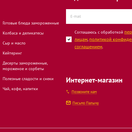
ца, 55
Готовые блюда замороженные
пер
Соглашаюсь с обработкой
Колбаса и деликатесы
 32
лицам
политикой конфиде
,
Сыр и масло
соглашением
.
Кейтеринг
жинского, 11
Десерты замороженные,
мороженое и сорбеты
Интернет-магазин
Полезные сладости и снеки
ца, 133
Чай, кофе, напитки
Позвоните нам
23А
Письмо Палычу
овская улица,