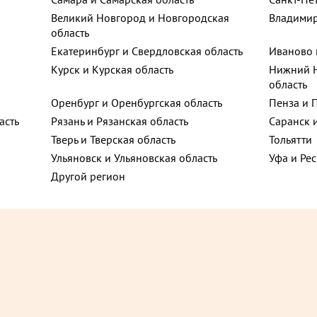
Великий Новгород и Новгородская
Владимир
, 1с1
область
ют
Екатеринбург и Свердловская область
Иваново 
Курск и Курская область
Нижний Н
область
д, 4
Оренбург и Оренбургская область
Пенза и 
асть
Рязань и Рязанская область
Саранск 
енина, 30
Тверь и Тверская область
Тольятти
Ульяновск и Ульяновская область
Уфа и Ре
Другой регион
оспект, 159
 улица, 40
₽
1 715 ₽
до +59,4
до 
он
канапе торт 930 г
Блинный с малиной торт 900