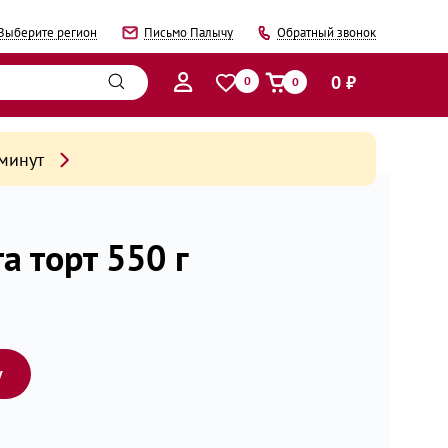
Выберите регион
Письмо Палычу
Обратный звонок
0 ₽
0
0
 минут
а торт 550 г
у