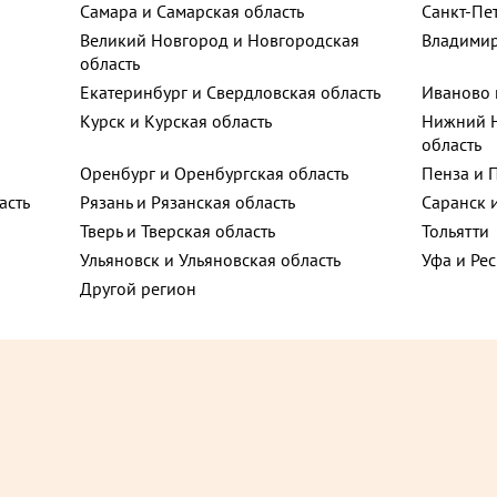
Самара и Самарская область
Санкт-Пе
Великий Новгород и Новгородская
Владимир
д, 4
область
ют
Екатеринбург и Свердловская область
Иваново 
Курск и Курская область
Нижний Н
енина, 30
область
Оренбург и Оренбургская область
Пенза и 
Хит
асть
Рязань и Рязанская область
Саранск 
троителей, 22Б
Тверь и Тверская область
Тольятти
Ульяновск и Ульяновская область
Уфа и Ре
Другой регион
ссарова,
оспект, 159
2 240 ₽
до +25,35
д
 улица, 40
орт 450 г
Сказки Востока ассорти торт