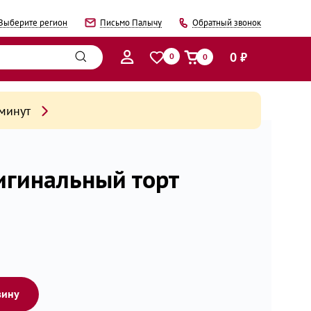
Выберите регион
Письмо Палычу
Обратный звонок
0 ₽
0
0
 минут
игинальный торт
зину