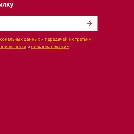
ылку
сональных данных
передачей их третьим
и
нциальности
пользовательским
и