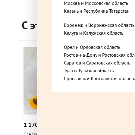
Москва и Московская область
Казань и Республика Татарстан
Видное, Московская область, Советский проез
С этим товаром покупа
Воронеж и Воронежская область
Калуга и Калужская область
Владимир, Владимирская область, проспект Л
Орел и Орловская область
Хит
Ростов-на-Дону и Ростовская обл
Владимир, Владимирская область, проспект С
Саратов и Саратовская область
Тула и Тульская область
Ярославль и Ярославская область
Владимир, Владимирская область, улица Коми
10/13
Воронеж, Воронежская область, Ленинский пр
1 170 ₽
845 ₽
до +35,1
Воронеж, Воронежская область, Плехановская
Сладкий Зоопарк. Тигр торт 650 г
Сказка т