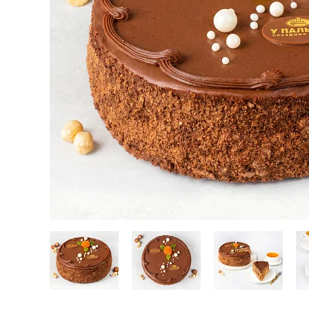
Кейтеринг
Десерты замороженные, мороженое и сорбет
Полезные сладости и снеки
Чай, кофе, напитки
Весь каталог
Экскурсии и мастер-классы