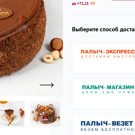
до +72,15
ы
Выберите способ дост