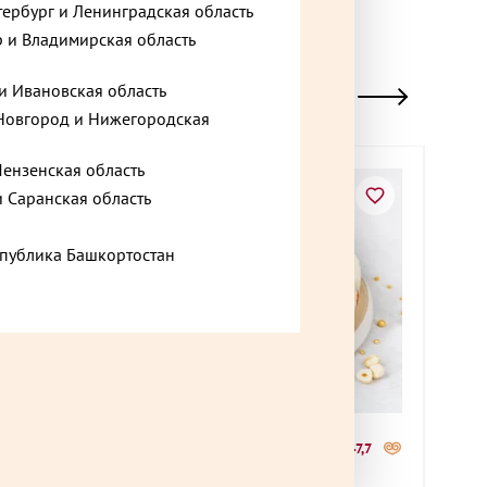
тербург и Ленинградская область
 и Владимирская область
и Ивановская область
овгород и Нижегородская
Пензенская область
Хит
и Саранская область
спублика Башкортостан
1 590 ₽
1 56
о +67,2
до +47,7
 1200 г
Каприз торт 700 г
Слив