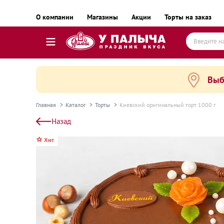
О компании
Магазины
Акции
Торты на заказ
Выб
Торты
Пирожные, десерты и сладкие подарки
Главная
Каталог
Торты
Киевский оригинальный торт 1000 г
Пироги, пирожки, выпечка и хлеб
Назад
Готовые блюда
Хит
Равиоли, почти готовые блюда
Пельмени, вареники, замороженные полуфаб
Готовые блюда замороженные
Колбаса и деликатесы
Сыр и масло