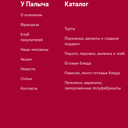
У Палыча
Каталог
О компании
Домодедово, Московская область, микрорайо
Рабочая улица, 44А
Франшиза
Торты
Клуб
Пирожные, десерты и сладкие
покупателей
подарки
Домодедово, Московская область, микрорай
Наши магазины
Центральный, Привокзальная площа
Пироги, пирожки, выпечка и хлеб
Акции
Готовые блюда
Новости
Равиоли, почти готовые блюда
Дубна, Московская область, проспект Боголюб
Статьи
Пельмени, вареники,
замороженные полуфабрикаты
Контакты
Егорьевск, Московская область, Касимовское 
Егорьевск, Московская область, Советская ули