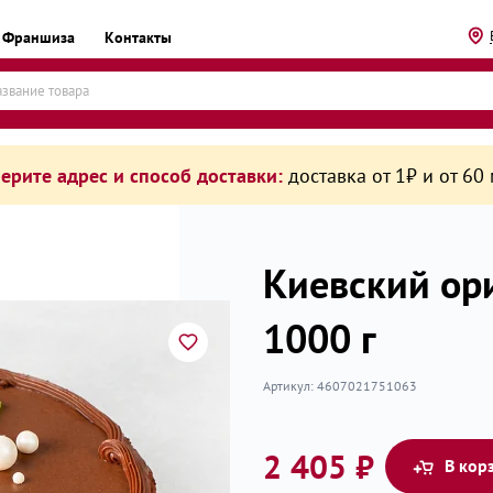
Франшиза
Контакты
ерите адрес и способ доставки:
доставка от 1₽ и от 60
Киевский ор
1000 г
рикаты
Артикул:
4607021751063
2 405 ₽
В кор