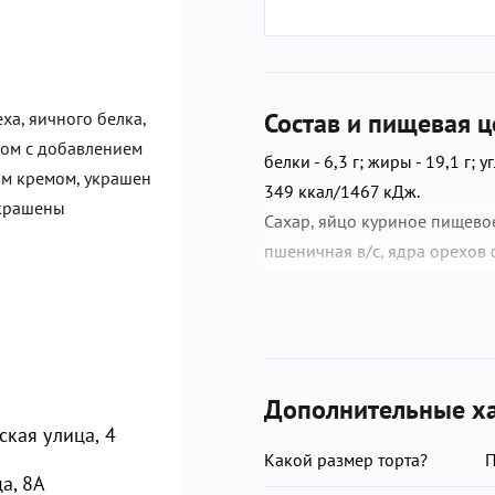
Состав и пищевая ц
ха, яичного белка,
мом с добавлением
белки - 6,3 г; жиры - 19,1 г; у
ым кремом, украшен
349 ккал/1467 кДж.
украшены
Сахар, яйцо куриное пищевое
пшеничная в/с, ядра орехов 
арахиса, какао-порошок, мо
нормализованное, сахар (саха
шоколад темный (какао тёртое
ликёр (вода питьевая исправ
ректификованный из пищевог
Дополнительные ха
пажитника; ароматизаторы), 
кая улица, 4
ферментированная, регулятор
Какой размер торта?
а, 8А
бета-каротин, кармины, мед