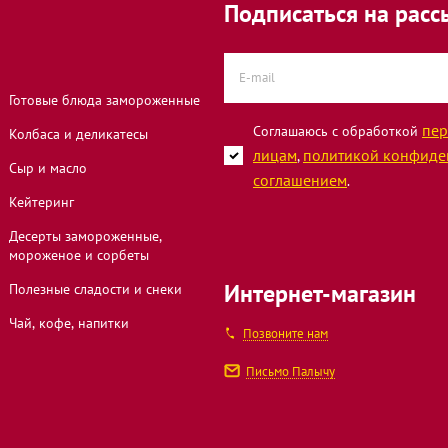
Подписаться на расс
н Западный,
Готовые блюда замороженные
пер
Соглашаюсь с обработкой
Колбаса и деликатесы
лицам
политикой конфиде
,
он
Сыр и масло
соглашением
.
Кейтеринг
Десерты замороженные,
мороженое и сорбеты
ова, 45
Интернет-магазин
Полезные сладости и снеки
Чай, кофе, напитки
Позвоните нам
шоссе, 1А
Письмо Палычу
ца, 133