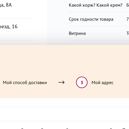
а, 8А
Какой корж? Какой крем?
Б
сухое, сыворотка молочная с
экстракт ванили натуральный
Срок годности товара
7
сахар, вода, стабилизатор ка
езд, 16
разрыхлитель сода пищевая (
Витрина
Т
лимонная кислота, красители
сахарный колер I простой; к
Какой вкус?
П
экстракт ванили натуральный
котором также выпускаются п
В
Чего хочется?
ч
Повод для радости?
Д
Мой способ доставки
3
Мой адрес
П
Особая ценность
учино,