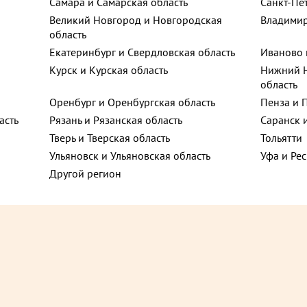
Самара и Самарская область
Санкт-Пе
ца, 10
Великий Новгород и Новгородская
Владимир
ют
область
Екатеринбург и Свердловская область
Иваново 
ьная улица, 12
Курск и Курская область
Нижний Н
область
Хит
Оренбург и Оренбургская область
Пенза и 
д, 4
асть
Рязань и Рязанская область
Саранск 
Тверь и Тверская область
Тольятти
Ульяновск и Ульяновская область
Уфа и Ре
ого, 75
Другой регион
ссарова,
1 715 ₽
до +22,35
до 
филова, 26Б
о-песочный с фруктами торт
Блинный с фисташкой торт 9