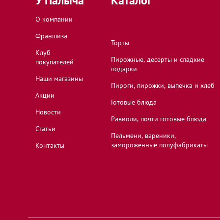
У Палыча
Каталог
О компании
Зеленоград, Москва, Панфиловский проспект,
Франшиза
Торты
Клуб
Иваново, Ивановская область, Лежневская ули
Пирожные, десерты и сладкие
покупателей
подарки
Наши магазины
Пироги, пирожки, выпечка и хлеб
Ивантеевка, Московская область, улица Новос
Акции
Готовые блюда
Новости
Равиоли, почти готовые блюда
Статьи
Истра, Московская область, улица 9-й Гварде
Пельмени, вареники,
42
замороженные полуфабрикаты
Контакты
Калуга, Калужская область, Николо-Козинская
Калуга, Калужская область, улица Воронина, 