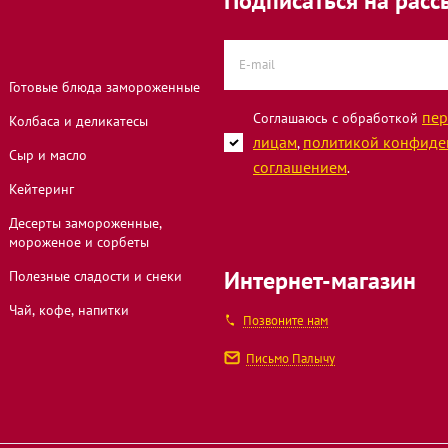
Подписаться на расс
 6А
Готовые блюда замороженные
ца, 55
пер
Соглашаюсь с обработкой
Колбаса и деликатесы
лицам
политикой конфиде
,
Сыр и масло
соглашением
.
Кейтеринг
ёлки, 2
Десерты замороженные,
мороженое и сорбеты
йской Дивизии,
Интернет-магазин
Полезные сладости и снеки
Чай, кофе, напитки
Позвоните нам
Письмо Палычу
 улица, 3
23А