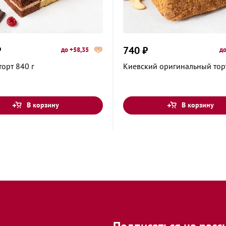
н Западный,
₽
740 ₽
до +58,35
до
ова, 45
торт 840 г
Киевский оригинальный торт
шоссе, 1А
В корзину
В корзину
а, 13
а, 2
а, 9