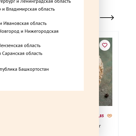
тербург и Ленинградская область
 и Владимирская область
и Ивановская область
овгород и Нижегородская
Пензенская область
и Саранская область
спублика Башкортостан
995 ₽
1 17
+51,45
до +29,85
00 г
Мокко оригинальный торт 500 г
Слад
г