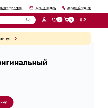
Выберите регион
Письмо Палычу
Обратный звонок
0 ₽
0
0
 минут
ригинальный
зину