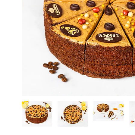
Кейтеринг
Десерты замороженные, мороженое и сорбет
Полезные сладости и снеки
Чай, кофе, напитки
Весь каталог
Экскурсии и мастер-классы