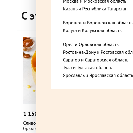
Москва и Московская область
Балашиха, Московская область, Советская ули
Казань и Республика Татарстан
С этим товаром покупа
Воронеж и Воронежская область
Белоозёрский, Московская область, Коммунал
Калуга и Калужская область
Орел и Орловская область
Видное, Московская область, Советский проез
Ростов-на-Дону и Ростовская обл
Саратов и Саратовская область
Тула и Тульская область
Владимир, Владимирская область, улица Горьк
Ярославль и Ярославская область
Владимир, Владимирская область, улица Коми
10/13
1 150 ₽
745 ₽
до +34,5
Волоколамск, Московская область, улица Пан
Сливочная Птичка от Палыча крем-
Сливочн
брюле торт 600 г
600 г