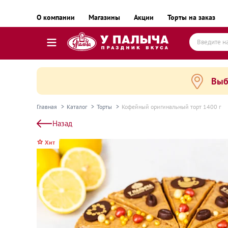
О компании
Магазины
Акции
Торты на заказ
Выб
Торты
Пирожные, десерты и сладкие подарки
Главная
Каталог
Торты
Кофейный оригинальный торт 1400 г
Пироги, пирожки, выпечка и хлеб
Назад
Готовые блюда
Хит
Равиоли, почти готовые блюда
Пельмени, вареники, замороженные полуфаб
Готовые блюда замороженные
Колбаса и деликатесы
Сыр и масло