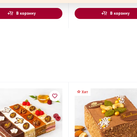
он
В корзину
В корзину
ая улица, 13
ная улица, 34
Хит
 Космонавта