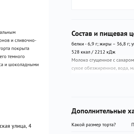
Состав и пищевая ц
иальным
онов и сливочно-
белки - 6,9 г; жиры – 36,8 г; 
торта покрыта
528 ккал / 2212 кДж
его темного
Молоко сгущенное с сахаром в
иса и шоколадными
сухое обезжиренное, вода, м
пастеризованные), молоко ц
нормализованное, сахар (саха
(сливки, закваска), вода оч
свежие, шоколад темный (кака
лецитин, ароматизатор экстр
Дополнительные ха
(дистилляты коньячные, выде
трех лет, вода питьевая, сах
Какой размер торта?
кая улица, 4
желирующий агент желатин, 