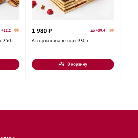
1 980 ₽
1 20
 +22,2
до +59,4
 250 г
Ассорти канапе торт 930 г
Мере
мали
В корзину