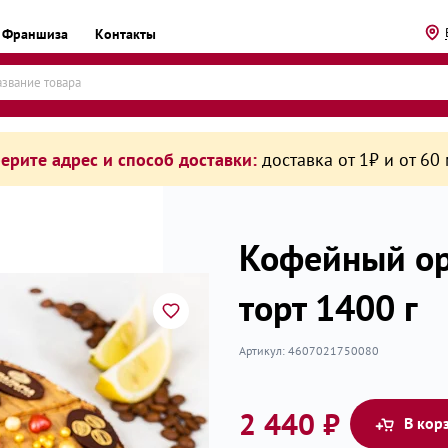
Франшиза
Контакты
ерите адрес и способ доставки:
доставка от 1₽ и от 60
Кофейный о
торт 1400 г
рикаты
Артикул:
4607021750080
2 440 ₽
В кор