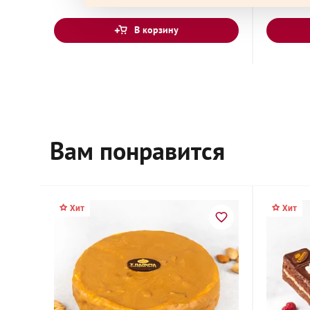
Воскресенск, Московская область, микрорай
В корзину
Центральный, Октябрьская улица,
Голицыно, Звенигородское ш., 2А, стр. 2
Вам понравится
Дедовск, Московская область, Железнодорожн
Дмитров, Московская область, Профессиональ
Хит
Хит
Долгопрудный, Московская область, бульвар
Сереброва А.А., 1