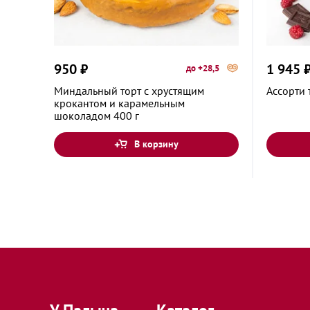
Домодедово, Московская область, микрорайо
Рабочая улица, 44А
950 ₽
1 945 
до +28,5
Дубна, Московская область, проспект Боголюб
Миндальный торт с хрустящим
Ассорти 
крокантом и карамельным
шоколадом 400 г
Егорьевск, Московская область, Касимовское 
В корзину
Жуковский, Московская область, улица Гудков
Жуковский, Московская область, улица Лацков
Звенигород, Московская область, улица Ленин