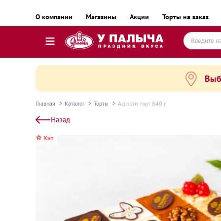
О компании
Магазины
Акции
Торты на заказ
Выб
Торты
Пирожные, десерты и сладкие подарки
Главная
Каталог
Торты
Ассорти торт 840 г
Пироги, пирожки, выпечка и хлеб
Назад
Готовые блюда
Хит
Равиоли, почти готовые блюда
Пельмени, вареники, замороженные полуфаб
Готовые блюда замороженные
Колбаса и деликатесы
Сыр и масло