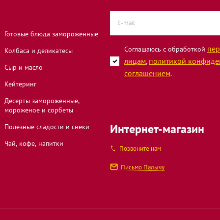
ской
Готовые блюда замороженные
пер
Соглашаюсь с обработкой
Колбаса и деликатесы
лицам
политикой конфиде
,
Сыр и масло
билейный,
соглашением
.
Кейтеринг
Десерты замороженные,
мороженое и сорбеты
онавтов, 37к1
Интернет-магазин
Полезные сладости и снеки
Чай, кофе, напитки
Позвоните нам
1В
Письмо Палычу
смонавтов, 9Б