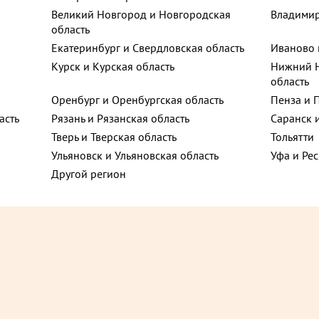
ьная улица, 12
Великий Новгород и Новгородская
Владимир
ют
область
Екатеринбург и Свердловская область
Иваново 
ца, 69
Курск и Курская область
Нижний Н
область
Хит
Оренбург и Оренбургская область
Пенза и 
асть
Рязань и Рязанская область
Саранск 
, 1с1
Тверь и Тверская область
Тольятти
Ульяновск и Ульяновская область
Уфа и Ре
д, 4
Другой регион
он
₽
1 260 ₽
до +51,45
д
 с вишней и шоколадом торт
Ассорти торт 620 г
инская улица,