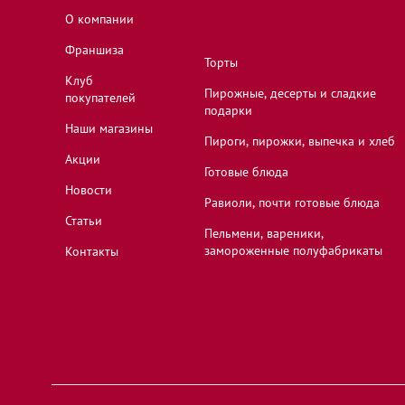
О компании
Коломна, Московская область, улица Октябрь
Франшиза
Революции, 362
Торты
Клуб
Пирожные, десерты и сладкие
покупателей
подарки
Наши магазины
Королёв, Московская область, микрорайон Ю
Пироги, пирожки, выпечка и хлеб
улица М.К. Тихонравова,
Акции
Готовые блюда
Новости
Равиоли, почти готовые блюда
Королёв, Московская область, проспект Косм
Статьи
Пельмени, вареники,
замороженные полуфабрикаты
Контакты
Королёв, Московская область, улица Исаева, 
Красногорск, Московская область, бульвар Ко