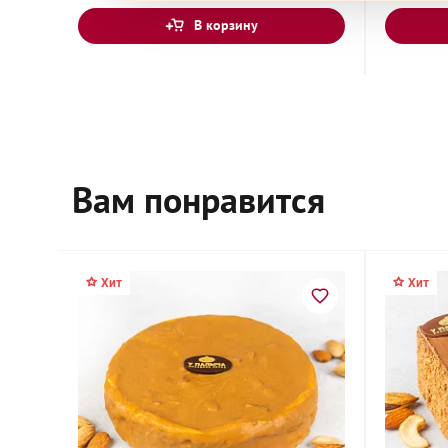
В корзину
Г.Москва ул. Затонная д. 7 корп. 1 пом. 1Б/1
Дзержинский, Московская область, площадь 
Донского, 1А
Вам понравится
Егорьевск, Московская область, Касимовское 
Хит
Хит
Жуковский, Московская область, улица Гудков
Иваново, Ивановская область, Лежневская ули