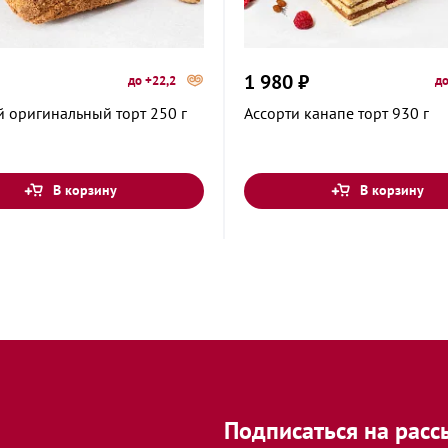
жинского, 11
1 980 ₽
до +22,2
до
ёлки, 2
 оригинальный торт 250 г
Ассорти канапе торт 930 г
ца, 133
В корзину
В корзину
23А
овская улица,
адь, 8
Подписаться на расс