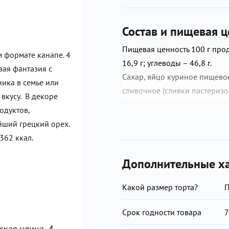
Состав и пищевая ц
Пищевая ценность 100 г прод
 формате канапе. 4
16,9 г; углеводы – 46,8 г.
вая фантазия с
Сахар, яйцо куриное пищевое
ика в семье или
сливочное (сливки пастеризов
 вкусу. В декоре
сметана (сливки, закваска), 
одуктов,
цельное, сыворотка молочная
йший грецкий орех.
экстракт ванили натуральный
362 ккал.
(нормализованное молоко, сах
(рафинированные дезодорир
Дополнительные ха
модифицированном виде, вод
(какао тёртое, сахар, масло 
Какой размер торта?
экстракт ванили натуральный
Срок годности товара
7
молоко, крахмал картофельн
кая улица, 4
дезодорированное, ликёр (во