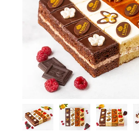
Кейтеринг
Десерты замороженные, мороженое и сорбет
Полезные сладости и снеки
Чай, кофе, напитки
Весь каталог
Экскурсии и мастер-классы