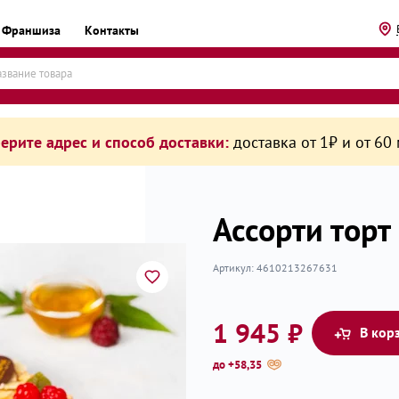
Франшиза
Контакты
ерите адрес и способ доставки:
доставка от 1₽ и от 60
Ассорти торт
Артикул:
4610213267631
рикаты
1 945 ₽
В кор
до +58,35