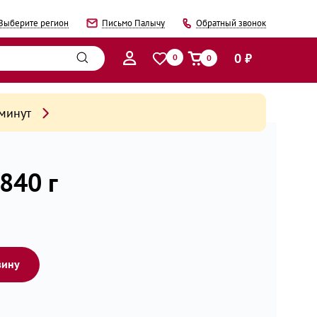
Выберите регион
Письмо Палычу
Обратный звонок
0 ₽
0
0
 минут
 840 г
зину