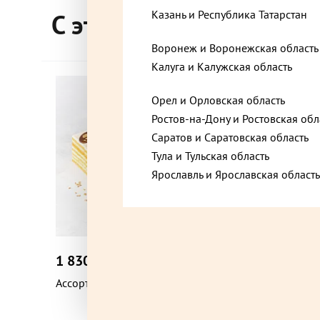
Белоозёрский, Московская область, Коммунал
Казань и Республика Татарстан
С этим товаром покупа
Воронеж и Воронежская область
Бронницы, Московская область, Советская ули
Калуга и Калужская область
Хит
Орел и Орловская область
Ростов-на-Дону и Ростовская обл
Видное, Московская область, Берёзовая улица
Саратов и Саратовская область
Тула и Тульская область
Видное, Московская область, Советский проез
Ярославль и Ярославская область
Воскресенск, Московская область, микрорай
Центральный, Октябрьская улица,
1 830 ₽
1 715 
до +54,9
Ассорти торт 830 г
Блинный
900 г
Вышний Волочёк, Тверская область, Екатерин
1