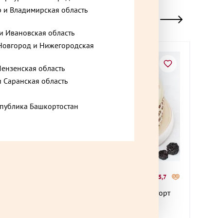
 и Владимирская область
и Ивановская область
овгород и Нижегородская
Хит
Пензенская область
и Саранская область
спублика Башкортостан
1 190 ₽
1 93
о +37,8
до +35,7
С черносливом оригинальный торт
Лесна
600 г