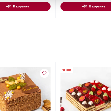
В корзину
В корзину
Дмитрия
шоссе, 1А
Хит
а, 13
ца, 55