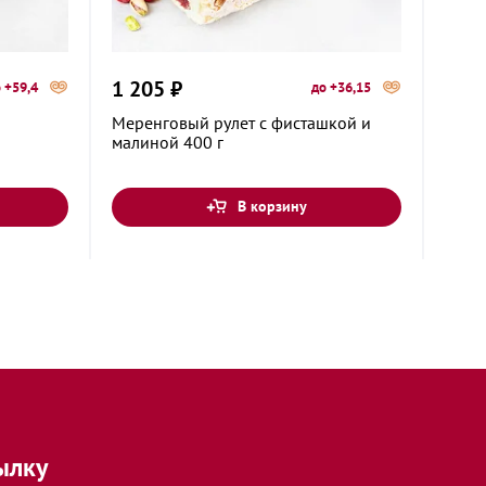
1 205 ₽
1 20
 +59,4
до +36,15
Меренговый рулет с фисташкой и
Медо
малиной 400 г
торт 
В корзину
ылку