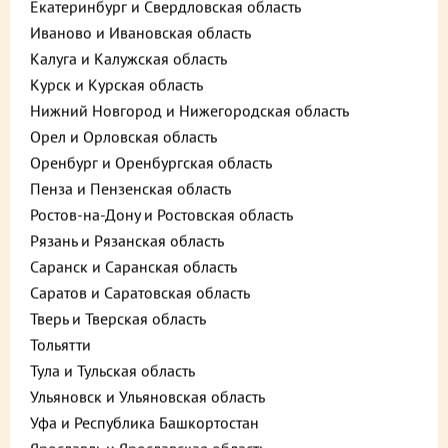
Екатеринбург и Свердловская область
Иваново и Ивановская область
Калуга и Калужская область
Курск и Курская область
Нижний Новгород и Нижегородская область
Орел и Орловская область
Оренбург и Оренбургская область
Описание
Пищевая ценность
Пенза и Пензенская область
Ростов-на-Дону и Ростовская область
1 930 ₽
В корзину
Рязань и Рязанская область
Саранск и Саранская область
до +57,9
Саратов и Саратовская область
Тверь и Тверская область
Тольятти
Выберите способ доставки
Тула и Тульская область
Ульяновск и Ульяновская область
Уфа и Республика Башкортостан