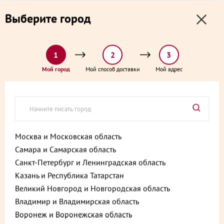
0
0
Выберите город
0 ₽
Выберите адрес и способ доставки:
доставка от 1₽ и от 60 минут
1
2
3
Главная
Каталог
Торты
Вишневый торт 900 г
Мой город
Мой способ доставки
Мой адрес
Вишневый торт 900 г
Артикул:
4610213262193
Москва и Московская область
Самара и Самарская область
Санкт-Петербург и Ленинградская область
Казань и Республика Татарстан
Великий Новгород и Новгородская область
Владимир и Владимирская область
Воронеж и Воронежская область