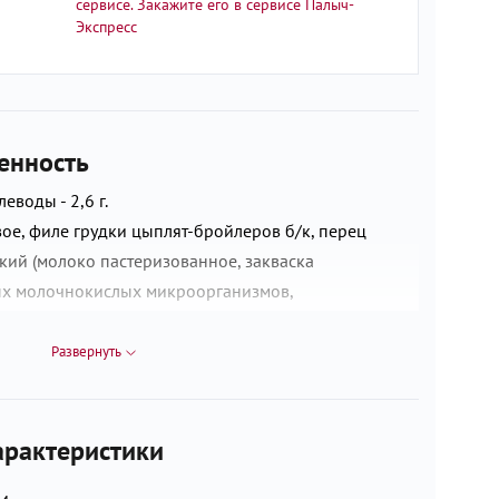
сервисе. Закажите его в сервисе Палыч-
Экспресс
енность
леводы - 2,6 г.
ое, филе грудки цыплят-бройлеров б/к, перец
кий (молоко пастеризованное, закваска
х молочнокислых микроорганизмов,
тный препарат животного происхождения, соль),
ловая свежая, соль, лук зеленый сушеный, паприка
Развернуть
тый, перец белый молотый, масло подсолнечное
анное, лук репчатый свежий, чеснок свежий,
ций (чеснок, кориандр, перец красный, куркума,
рактеристики
тник, мускатный орех), кунжут. Произведено на