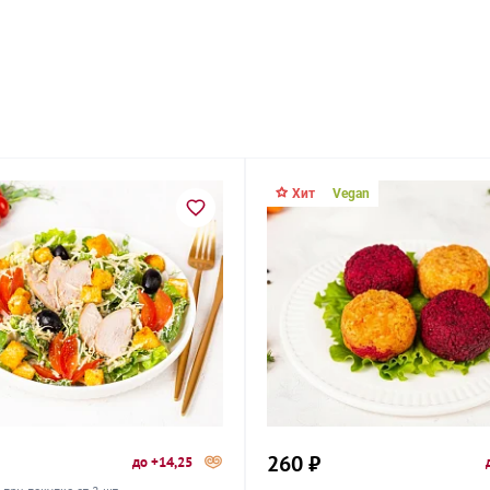
Хит
Vegan
260 ₽
до +14,25