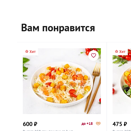
Вам понравится
Хит
Хит
600 ₽
475 ₽
до +18