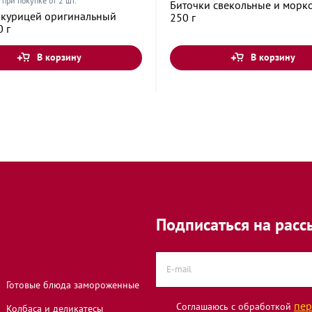
при покупке от 2 шт.
Биточки свекольные и морк
с курицей оригинальный
250 г
0 г
В корзину
В корзину
Подписаться на расс
Готовые блюда замороженные
пер
Соглашаюсь с обработкой
Колбаса и деликатесы