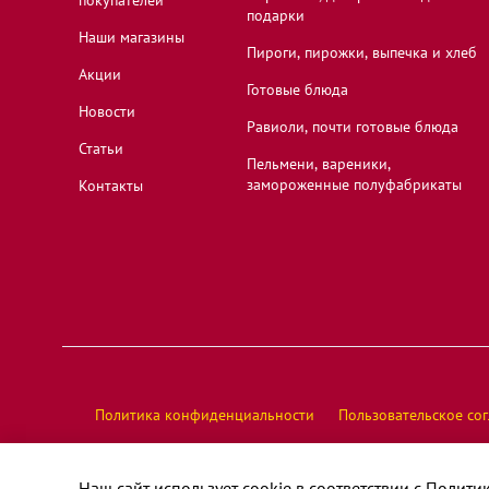
подарки
Наши магазины
Пироги, пирожки, выпечка и хлеб
Акции
Готовые блюда
Новости
Равиоли, почти готовые блюда
Статьи
Пельмени, вареники,
замороженные полуфабрикаты
Контакты
Политика конфиденциальности
Пользовательское со
© У Палыча, 2026 год, все права защищены
Наш сайт использует cookie в соответствии с
Полити