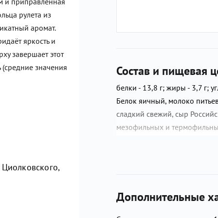
ом и приправленная
льца рулета из
икатный аромат.
идаёт яркость и
рху завершает этот
 (средние значения
Состав и пищевая ц
белки - 13,8 г; жиры - 3,7 г; уг
Белок яичный, молоко питьев
сладкий свежий, сыр Российс
мезофильных и термофильны
молокосвёртывающий фермен
уксус столовый, морковь сто
 Циолковского,
сладкая, перец черный моло
рафинированное дезодориров
сахар, смесь пряностей и спе
Дополнительные ха
перец черный, базилик, пажи