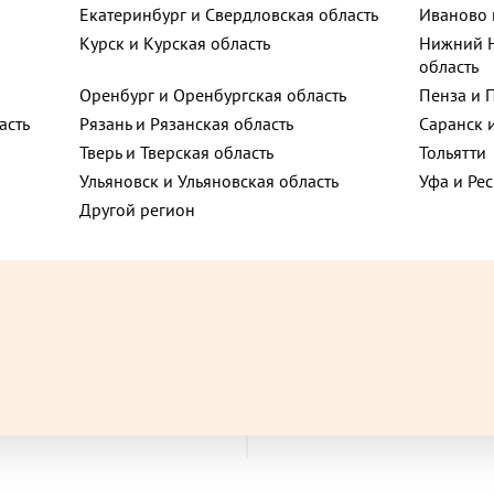
Екатеринбург и Свердловская область
Иваново 
Хит
Vegan
Курск и Курская область
Нижний Н
область
лица
Оренбург и Оренбургская область
Пенза и 
асть
Рязань и Рязанская область
Саранск 
Тверь и Тверская область
Тольятти
лица
Ульяновск и Ульяновская область
Уфа и Ре
Другой регион
395 ₽
до +10,65
до 
ла Жукова, 32
при покупке от 2 шт.
Биточки свекольные и морк
 с индейкой 200 г
500 г
9
В корзину
В корзину