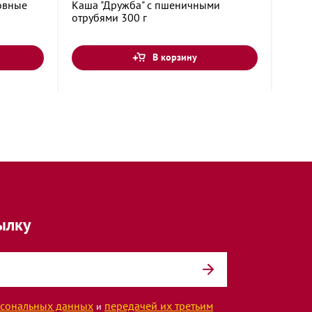
овные
Каша "Дружба" с пшеничными
Каша
отрубями 300 г
анан
В корзину
ылку
сональных данных
передачей их третьим
и