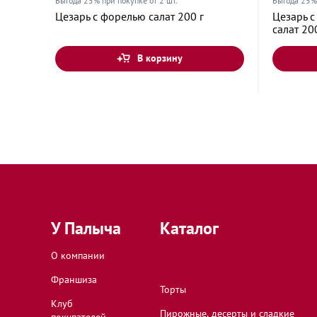
Выгода 25% при покупке от 2 шт.
Выгода 25% 
Цезарь с форелью салат 200 г
Цезарь 
салат 20
В корзину
У Палыча
Каталог
О компании
Франшиза
Торты
Клуб
Пирожные, десерты и сладкие
покупателей