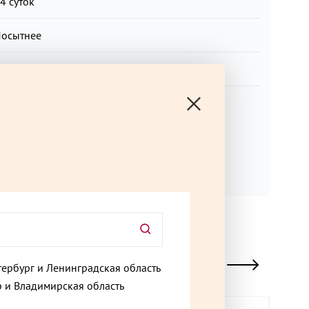
кже выпускаются продукты, содержащие арахис,
4 суток
рехи, рыбу, сельдерей, сою.
осытнее
икник
овинка
тербург и Ленинградская область
 и Владимирская область