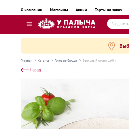
О компании
Магазины
Акции
Торты на заказ
Выб
Торты
Пирожные, десерты и сладкие подарки
Главная
Каталог
Готовые блюда
Белковый омлет 160 г
Пироги, пирожки, выпечка и хлеб
Назад
Готовые блюда
Равиоли, почти готовые блюда
Пельмени, вареники, замороженные полуфаб
Готовые блюда замороженные
Колбаса и деликатесы
Сыр и масло