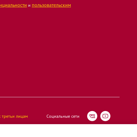
нциальности
пользовательским
и
х третьи лицам
Социальные сети
Мегафуд", ИНН 5005065515 | ОГРН 1185022003396