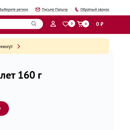
Выберите регион
Письмо Палычу
Обратный звонок
0 ₽
0
0
 минут
лет 160 г
у