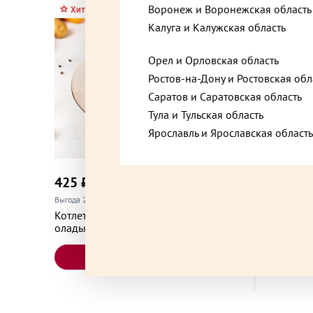
Воронеж и Воронежская область
Хит
Калуга и Калужская область
Нижний Новгород, Нижегородская область, у
Орел и Орловская область
Звездинка, 9
Ростов-на-Дону и Ростовская обл
Саратов и Саратовская область
Нижний Новгород, Нижегородская область, у
Тула и Тульская область
Коминтерна, 168
Ярославль и Ярославская область
425 ₽
355 ₽
до +12,75
Одинцово, Московская область, улица Марша
Выгода 25% при покупке от 2 шт.
Выгода 25% 
Котлета по-киевски с картофельными
Окрошка
оладьями 300 г
Тверь, Тверская область, проспект Калинина, 
В корзину