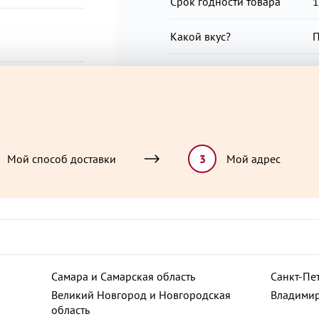
предприятии, на котором та
Срок годности товара
1
горчицу, глютен, моллюски, о
Какой вкус?
П
Повод для радости?
П
Особая ценность
Н
Мой способ доставки
3
Мой адрес
ют
Самара и Самарская область
Санкт-Пе
роспект
Великий Новгород и Новгородская
Владимир
область