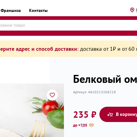
Франшиза
Контакты
ерите адрес и способ доставки:
доставка от 1₽ и от 60
Белковый ом
Артикул:
4610213268218
рикаты
235 ₽
В корзин
до +7,05