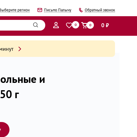
Выберите регион
Письмо Палычу
Обратный звонок
0 ₽
0
0
 минут
кольные и
50 г
у