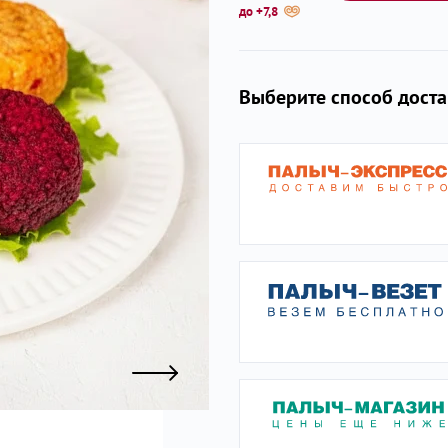
до +7,8
ы
Выберите способ дост