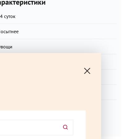
рактеристики
4 суток
осытнее
Овощи
ысокое содержание белка
бед на работе, Пикник, Пост
ля веганов, Пост
ит продаж