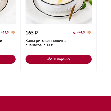
165 ₽
345
 +55,5
до +49,5
Выгода
ми
Каша рисовая молочная с
Шофр
ананасом 300 г
В корзину