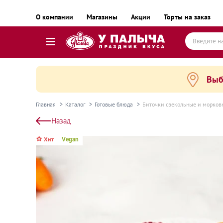
О компании
Магазины
Акции
Торты на заказ
Выб
Торты
Пирожные, десерты и сладкие подарки
Главная
Каталог
Готовые блюда
Биточки свекольные и морков
Пироги, пирожки, выпечка и хлеб
Назад
Готовые блюда
Хит
Vegan
Равиоли, почти готовые блюда
Пельмени, вареники, замороженные полуфаб
Готовые блюда замороженные
Колбаса и деликатесы
Сыр и масло