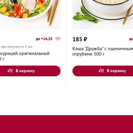
вой, 33А
185 ₽
до +14,25
до
при покупке от 2 шт.
Каша "Дружба" с пшеничны
с курицей оригинальный
отрубями 300 г
0 г
В корзину
В корзину