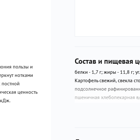
Состав и пищевая ц
мония пользы и
белки - 1,7 г; жиры - 11,8 г; у
еркнут нотками
Картофель свежий, свекла ст
с постной
подсолнечное рафинированн
ическая ценность
пшеничная хлебопекарная в/с
 кДж.
дрожжи хлебопекарные), сол
котором также выпускаются п
моллюски, молоко, орехи, рыб