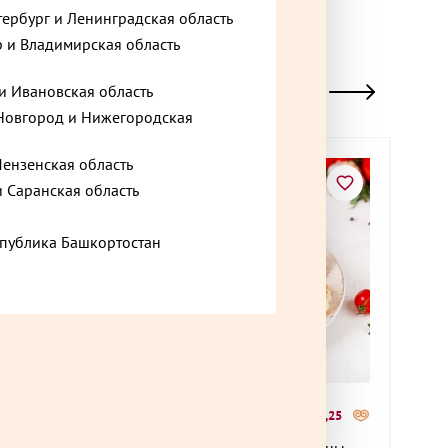
тербург и Ленинградская область
 и Владимирская область
и Ивановская область
овгород и Нижегородская
Пензенская область
Хит
и Саранская область
спублика Башкортостан
975 ₽
225
+24,15
до +29,25
Шницели по-чешски и медальоны
Клаб