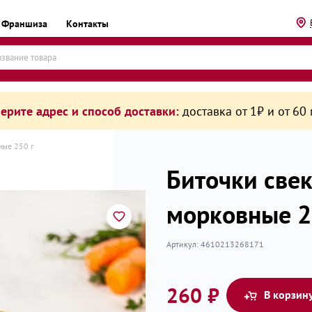
Франшиза
Контакты
ерите адрес и способ доставки:
доставка от 1₽ и от 60
ные 250 г
Биточки све
морковные 2
рикаты
Артикул:
4610213268171
260 ₽
В корзин