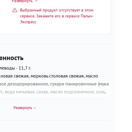
Выбранный продукт отсутствует в этом
сервисе. Закажите его в сервисе Палыч-
Экспресс
енность
глеводы - 11,7 г.
оловая свежая, морковь столовая свежая, масло
ое дезодорированное, сухари панировочные (мука
, вода питьевая, сахар, масло подсолнечное, соль,
ь, чеснок свежий. Произведено на предприятии, на
родукты, содержащие арахис, горчицу, кунжут,
Развернуть
у, сельдерей, сою, яйца.