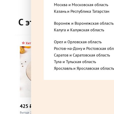
Москва и Московская область
Москва, Ленинский проспект, 37А
Казань и Республика Татарстан
С этим товаром покупа
Воронеж и Воронежская область
Москва, Медынская улица, 2к1с2
Калуга и Калужская область
Орел и Орловская область
Москва, проспект Будённого, 28к2
Хит
Ростов-на-Дону и Ростовская обл
Саратов и Саратовская область
Тула и Тульская область
Москва, Славянский бульвар, 5к1
Ярославль и Ярославская область
Москва, улица Пресненский Вал, 8к1
Москва, Шипиловская улица, 41к3
425 ₽
435 ₽
до +12,75
Выгода 25% при покупке от 2 шт.
Выгода 25% 