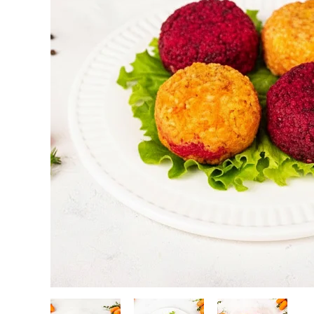
Кейтеринг
Десерты замороженные, мороженое и сорбет
Полезные сладости и снеки
Чай, кофе, напитки
Весь каталог
Экскурсии и мастер-классы