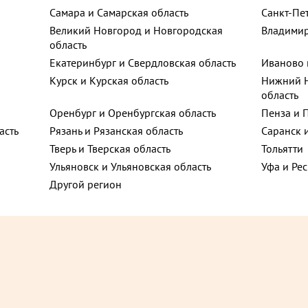
Самара и Самарская область
Санкт-Пе
Великий Новгород и Новгородская
Владимир
область
ют
Екатеринбург и Свердловская область
Иваново 
Курск и Курская область
Нижний Н
область
Оренбург и Оренбургская область
Пенза и 
Хит
асть
Рязань и Рязанская область
Саранск 
Тверь и Тверская область
Тольятти
Ульяновск и Ульяновская область
Уфа и Ре
Другой регион
805 ₽
до +13,05
до 
при покупке от 2 шт.
Выгода 25% при покупке от 2 шт.