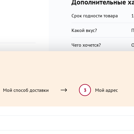
Дополнительные ха
Срок годности товара
1
Какой вкус?
П
Чего хочется?
ЗОЖ?
В
Повод для радости?
О
Особая диета?
Д
Мой способ доставки
3
Мой адрес
Особая ценность
Х