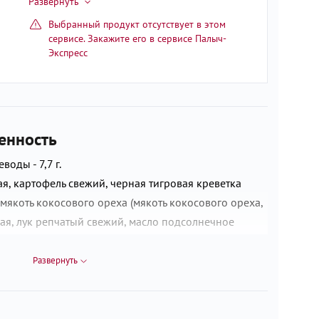
Выбранный продукт отсутствует в этом
сервисе. Закажите его в сервисе Палыч-
Экспресс
енность
еводы - 7,7 г.
я, картофель свежий, черная тигровая креветка
якоть кокосового ореха (мякоть кокосового ореха,
жая, лук репчатый свежий, масло подсолнечное
анное, мука пшеничная в/с, соль, приправа карри
, тмин, имбирь, перцы: черный, душистый, красный),
Развернуть
соевые бобы, соль, пшеничная мука, сахар, краситель
имбирь молотый, чеснок сушеный гранулированный.
, на котором также выпускаются продукты,