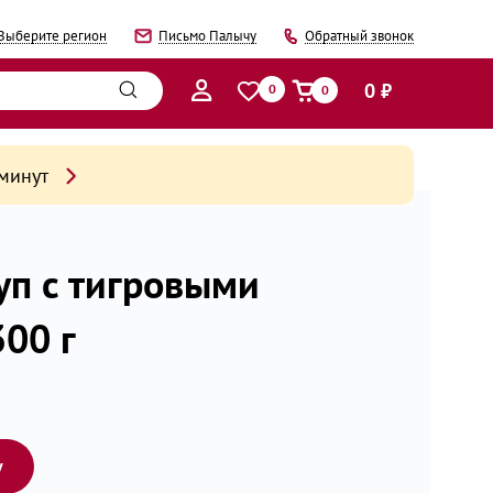
Выберите регион
Письмо Палычу
Обратный звонок
0 ₽
0
0
 минут
уп с тигровыми
00 г
у