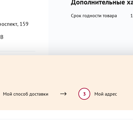
Дополнительные ха
содержащие арахис, горчицу, 
яйца.
Срок годности товара
1
оспект, 159
1В
Мой способ доставки
3
Мой адрес