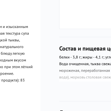
ом и изысканным
ая текстура супа
дкой тыквы,
 натурального
Состав и пищевая ц
 блюду легкую
белки - 3,8 г; жиры - 4,1 г; угл
ородным вкусом
Вода очищенная, тыква свежа
но при этом лёгкий
мороженая, переработанная м
троение.
вода), морковь столовая све
 продукта): 83
рафинированное дезодориров
(кориандр, куркума, пажитник
соус соевый (вода питьевая, 
сахарный колер I простой), 
Произведено на предприятии