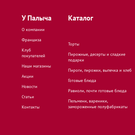
Тверь, Тверская область, проспект Ленина, 14
У Палыча
Каталог
О компании
Тверь, Тверская область, Советская улица, 47
Франшиза
Торты
Клуб
Ярославль, Ярославская область, проспект Ле
Пирожные, десерты и сладкие
покупателей
подарки
Наши магазины
Пироги, пирожки, выпечка и хлеб
Акции
Готовые блюда
Новости
Равиоли, почти готовые блюда
Статьи
Пельмени, вареники,
замороженные полуфабрикаты
Контакты