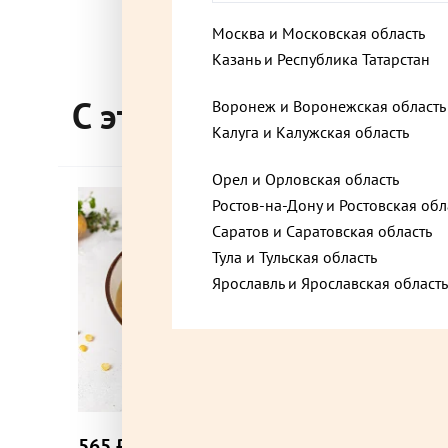
Москва и Московская область
Москва, Зубовский бульвар, 15с1
Казань и Республика Татарстан
С этим товаром покупа
Воронеж и Воронежская область
Москва, Проектируемый проезд № 4062, 6с1
Калуга и Калужская область
Орел и Орловская область
Москва, проспект Вернадского, 9/10
Vegan
Ростов-на-Дону и Ростовская обл
Саратов и Саратовская область
Тула и Тульская область
Москва, Ташкентская улица, 12/20
Ярославль и Ярославская область
Москва, Троилинский переулок, 3
Москва, улица Госпитальный Вал, 16/2
565 ₽
235 ₽
до +16,95