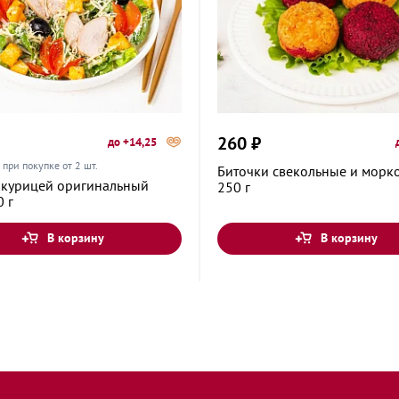
кого, 2А
ица, 16
й проспект,
260 ₽
до +14,25
при покупке от 2 шт.
Биточки свекольные и морк
с курицей оригинальный
250 г
0 г
ца, 16
В корзину
В корзину
 50А
0