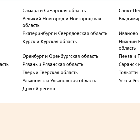
Самара и Самарская область
Санкт-Пе
Великий Новгород и Новгородская
Владимир
область
ют
Екатеринбург и Свердловская область
Иваново 
6
Курск и Курская область
Нижний Н
область
Оренбург и Оренбургская область
Пенза и 
Vegan
асть
Рязань и Рязанская область
Саранск 
Тверь и Тверская область
Тольятти
Ульяновск и Ульяновская область
Уфа и Ре
Другой регион
195 ₽
до +7,05
до