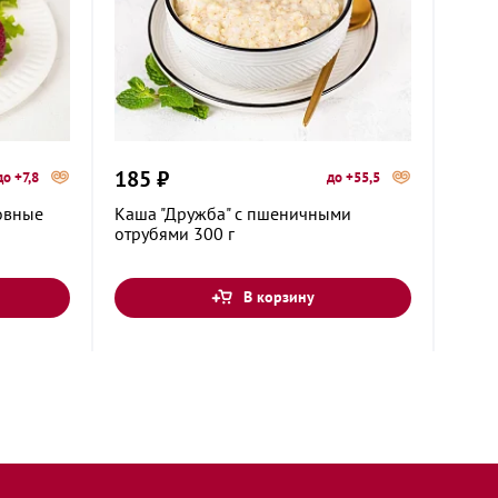
185 ₽
165
до +7,8
до +55,5
овные
Каша "Дружба" с пшеничными
Каша
отрубями 300 г
анан
В корзину