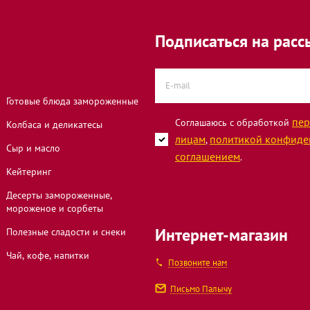
Подписаться на расс
Готовые блюда замороженные
пер
Соглашаюсь с обработкой
нина, 46
Колбаса и деликатесы
лицам
политикой конфиде
,
Сыр и масло
соглашением
.
Кейтеринг
Десерты замороженные,
мороженое и сорбеты
Интернет-магазин
Полезные сладости и снеки
Чай, кофе, напитки
Позвоните нам
Письмо Палычу