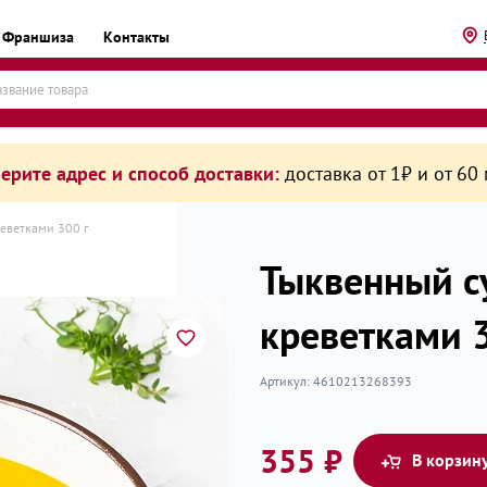
Франшиза
Контакты
ерите адрес и способ доставки:
доставка от 1₽ и от 60
еветками 300 г
Тыквенный с
креветками 3
рикаты
Артикул:
4610213268393
355 ₽
В корзин