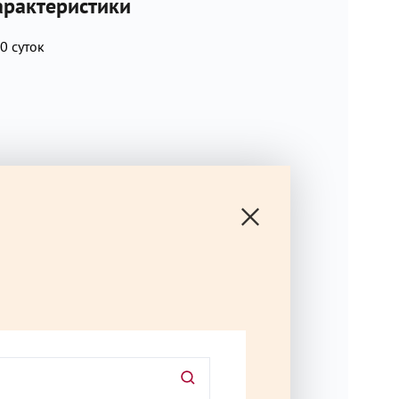
рактеристики
кунжут, моллюски, молоко, орехи, рыбу, сельдерей,
0 суток