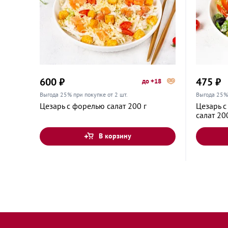
Одинцово, Московская область, улица Маковс
Подольск, Московская область, Подольская ул
Подольск, Московская область, Революционны
600 ₽
475 ₽
до +18
13
Выгода 25% при покупке от 2 шт.
Выгода 25% 
Цезарь с форелью салат 200 г
Цезарь 
салат 20
Подольск, Московская область, Советская ули
В корзину
Подольск, Московская область, улица Кирова,
Реутов, Московская область, улица Победы, 3