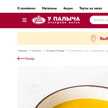
О компании
Магазины
Акции
Торты на заказ
Выб
Торты
Пирожные, десерты и сладкие подарки
Главная
Каталог
Готовые блюда
Тыквенный суп с тигровыми кр
Пироги, пирожки, выпечка и хлеб
Назад
Готовые блюда
Равиоли, почти готовые блюда
Пельмени, вареники, замороженные полуфаб
Готовые блюда замороженные
Колбаса и деликатесы
Сыр и масло