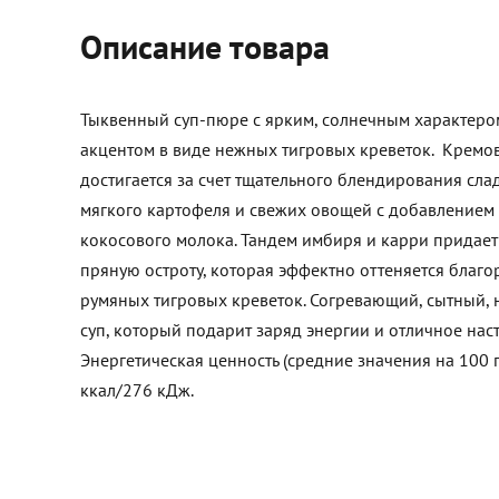
Описание товара
Тыквенный суп-пюре с ярким, солнечным характер
акцентом в виде нежных тигровых креветок. Кремов
достигается за счет тщательного блендирования сла
мягкого картофеля и свежих овощей с добавлением
кокосового молока. Тандем имбиря и карри придает
пряную остроту, которая эффектно оттеняется благ
румяных тигровых креветок. Согревающий, сытный, 
суп, который подарит заряд энергии и отличное нас
Энергетическая ценность (средние значения на 100 г
ккал/276 кДж.