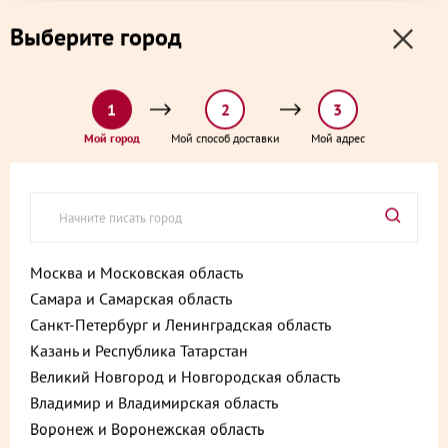
0
0
Выберите город
0 ₽
Выберите адрес и способ доставки:
доставка от 1₽ и от 60 минут
1
2
3
Главная
Каталог
Готовые блюда
Вок с курицей 200 г
Мой город
Мой способ доставки
Мой адрес
Вок с курицей 200 г
Артикул:
4610213267495
Москва и Московская область
Самара и Самарская область
Санкт-Петербург и Ленинградская область
Казань и Республика Татарстан
Великий Новгород и Новгородская область
Владимир и Владимирская область
Воронеж и Воронежская область