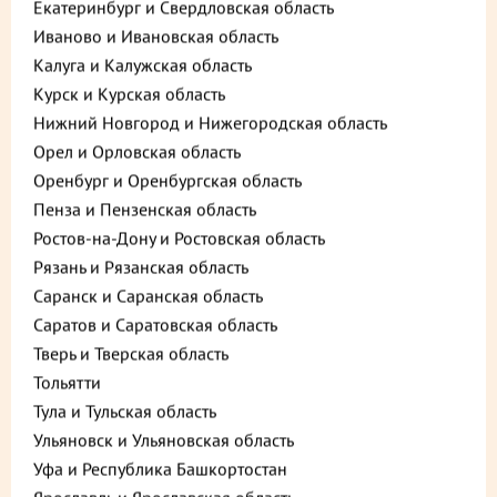
Екатеринбург и Свердловская область
Иваново и Ивановская область
Калуга и Калужская область
Курск и Курская область
Нижний Новгород и Нижегородская область
Орел и Орловская область
Оренбург и Оренбургская область
Описание
Пищевая ценность
Пенза и Пензенская область
Ростов-на-Дону и Ростовская область
175 ₽
В корзину
Рязань и Рязанская область
Саранск и Саранская область
до +5,25
Саратов и Саратовская область
Тверь и Тверская область
Тольятти
Выберите способ доставки
Тула и Тульская область
Ульяновск и Ульяновская область
Уфа и Республика Башкортостан