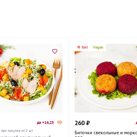
он
Хит
Vegan
а, 2
ина, 40
онавтов, 37к1
260 ₽
до +14,25
при покупке от 2 шт.
Биточки свекольные и морк