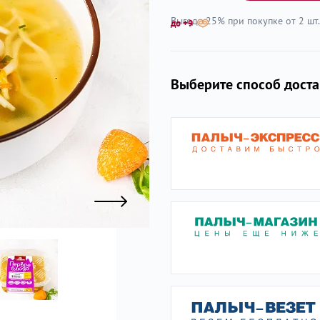
Выгода 25% при покупке от 2 шт.
до +9
ы
Выберите способ дост