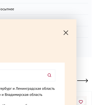
осытнее
рупы и паста, Птица
бед на работе
ит продаж
тербург и Ленинградская область
 и Владимирская область
Хит
Хи