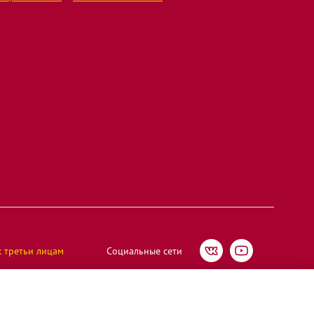
х третьи лицам
Социальные сети
Мегафуд", ИНН 5005065515 | ОГРН 1185022003396