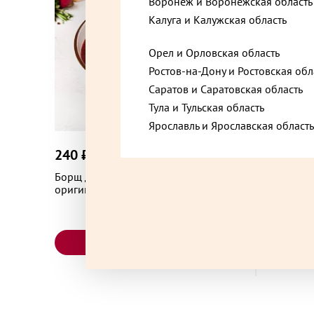
Воронеж и Воронежская область
Калуга и Калужская область
Владимир, Владимирская область, улица Горьк
Орел и Орловская область
Ростов-на-Дону и Ростовская обл
Владимир, Владимирская область, улица Коми
Саратов и Саратовская область
10/13
Тула и Тульская область
Ярославль и Ярославская область
Г. Москва вн.тер.г. мун. округ Коммунарка бул
240 ₽
245 ₽
до +7,2
5 кор. 1
Борщ домашний с говядиной
Ролл с к
оригинальный 350 г
сыром и 
Голицыно, Звенигородское ш., 2А, стр. 2
В корзину
Дзержинск, Нижегородская область, проспект
Циолковского, 19