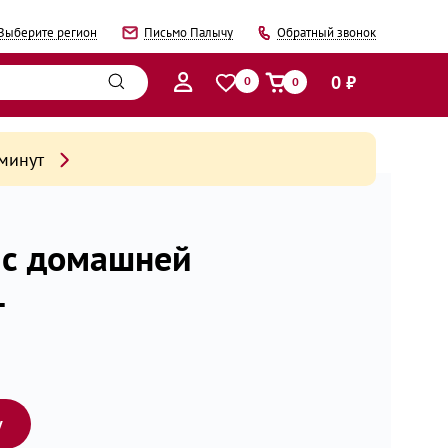
Выберите регион
Письмо Палычу
Обратный звонок
0 ₽
0
0
 минут
 с домашней
г
у