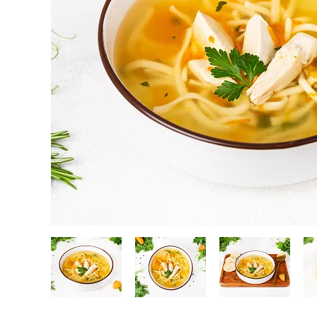
Кейтеринг
Десерты замороженные, мороженое и сорбет
Полезные сладости и снеки
Чай, кофе, напитки
Весь каталог
Экскурсии и мастер-классы