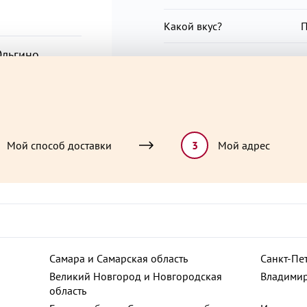
Какой вкус?
П
льгино,
Чего хочется?
К
Повод для радости?
О
Павлино, 15
Особая ценность
Х
Мой способ доставки
3
Мой адрес
ьная улица, 12
ют
ца, 69
Самара и Самарская область
Санкт-Пе
д, 4
Великий Новгород и Новгородская
Владимир
область