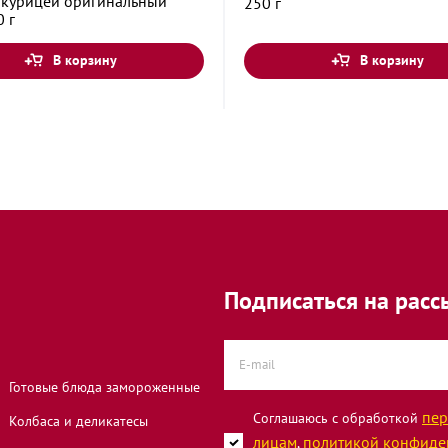
с курицей оригинальный
250 г
кая улица, 9
0 г
В корзину
В корзину
а, 124А
3
о, 6
Подписаться на расс
мки
Готовые блюда замороженные
пер
Соглашаюсь с обработкой
Колбаса и деликатесы
лицам
политикой конфиде
,