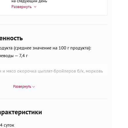
на следующий день
енность
дукта (среднее значение на 100 г продукта):
глеводы — 7,4 г
и и мясо окорочка цыплят-бройлеров б/к, морковь
ердых сортов пшеницы в/с, лук репчатый свежий,
афинированное дезодорированное, зелень петрушки
Развернуть
рактеристики
4 суток