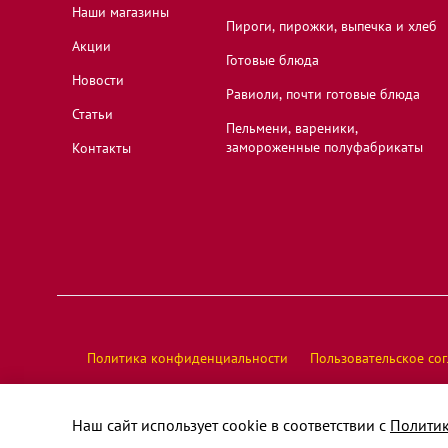
Москва, 1-я Новокузьминская улица, 21к2
Наши магазины
Пироги, пирожки, выпечка и хлеб
Акции
Готовые блюда
Москва, бульвар Дмитрия Донского, 8
Новости
Равиоли, почти готовые блюда
Статьи
Пельмени, вареники,
замороженные полуфабрикаты
Контакты
Москва, бульвар Яна Райниса, 2к1
Москва, Бутырская улица, 95
Москва, Вильнюсская улица, 5
Политика конфиденциальности
Пользовательское со
Москва, Заревый проезд, 10
© У Палыча, 2026 год, все права защищены
Наш сайт использует cookie в соответствии с
Полити