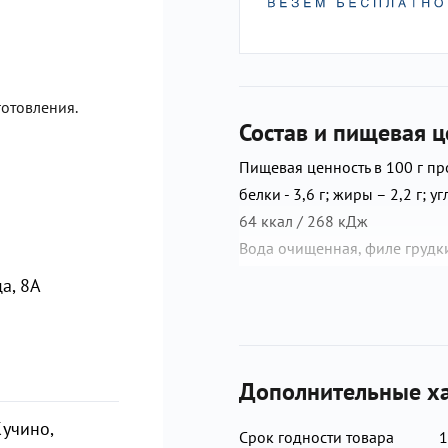
отовления.
Состав и пищевая ц
Пищевая ценность в 100 г про
белки - 3,6 г; жиры – 2,2 г; у
64 ккал / 268 кДж
Вода очищенная, филе грудк
столовая свежая, мука из тв
а, 8А
соль, масло подсолнечное р
свежая, лавровый лист.
Дополнительные ха
учино,
Срок годности товара
1