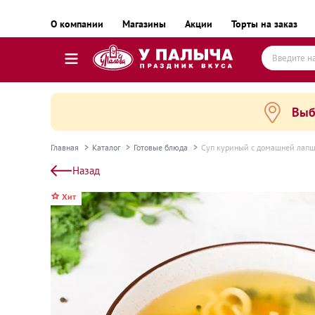
О компании
Магазины
Акции
Торты на заказ
Выб
Торты
Пирожные, десерты и сладкие подарки
Главная
Каталог
Готовые блюда
Суп куриный с домашней лапш
Пироги, пирожки, выпечка и хлеб
Назад
Готовые блюда
Хит
Равиоли, почти готовые блюда
Пельмени, вареники, замороженные полуфаб
Готовые блюда замороженные
Колбаса и деликатесы
Сыр и масло