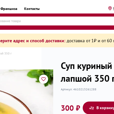
Франшиза
Контакты
ерите адрес и способ доставки:
доставка от 1₽ и от 60
ой 350 г
Суп куриный
лапшой 350 
рикаты
Артикул:
4610213261288
300 ₽
В корзин