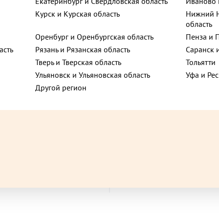
Екатеринбург и Свердловская область
Иваново 
Курск и Курская область
Нижний Н
ого, 75
область
Оренбург и Оренбургская область
Пенза и 
асть
Рязань и Рязанская область
Саранск 
ссарова,
Тверь и Тверская область
Тольятти
Ульяновск и Ульяновская область
Уфа и Ре
Другой регион
-р Веласкеса д.
620 ₽
до +73,5
до
расной рыбой, сливочным
Суп -пюре грибной оригина
зеленым салатом 140 г
1000 г
В корзину
В корзину