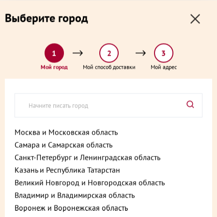
0
0
Выберите город
0 ₽
Выберите адрес и способ доставки:
доставка от 1₽ и от 60 минут
1
2
3
Главная
Каталог
Готовые блюда
Мой город
Мой способ доставки
Мой адрес
Медальоны из курицы с картофельным пюре 300 г
Медальоны из курицы с
картофельным пюре 300 г
Артикул:
4630046989456
Москва и Московская область
Самара и Самарская область
Хит
Санкт-Петербург и Ленинградская область
Казань и Республика Татарстан
Великий Новгород и Новгородская область
Владимир и Владимирская область
Воронеж и Воронежская область