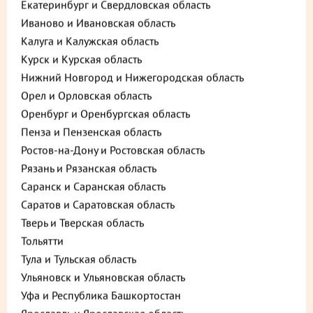
Екатеринбург и Свердловская область
Иваново и Ивановская область
Калуга и Калужская область
Курск и Курская область
Нижний Новгород и Нижегородская область
Орел и Орловская область
Оренбург и Оренбургская область
Пенза и Пензенская область
Ростов-на-Дону и Ростовская область
Описание
Пищевая ценность
Рязань и Рязанская область
Саранск и Саранская область
345 ₽
В корзину
Саратов и Саратовская область
Тверь и Тверская область
Выгода 25% при покупке от 2 шт.
Тольятти
до +10,35
Тула и Тульская область
Ульяновск и Ульяновская область
Выберите способ доставки
Уфа и Республика Башкортостан