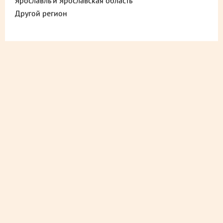
Ярославль и Ярославская область
Другой регион
ДОСТАВИМ БЫСТРО
из ближайшего магазина
ДОСТАВИМ СО СКИДКОЙ
в любой магазин
ДОСТАВИМ БЕСПЛАТНО