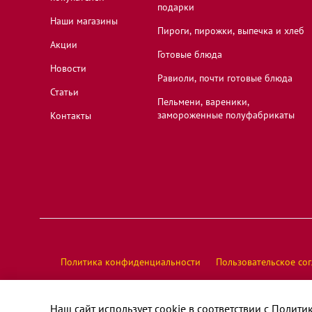
подарки
Наши магазины
Пироги, пирожки, выпечка и хлеб
Акции
Готовые блюда
Новости
Равиоли, почти готовые блюда
Статьи
Пельмени, вареники,
замороженные полуфабрикаты
Контакты
Политика конфиденциальности
Пользовательское со
© У Палыча, 2026 год, все права защищены
Наш сайт использует cookie в соответствии с
Полити