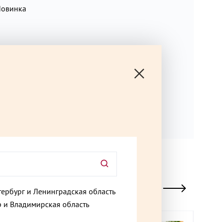
овинка
 обезжиренное молоко, сухой яичный желток,
е масло.
тербург и Ленинградская область
 и Владимирская область