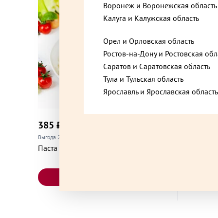
Москва, Профсоюзная улица, 56
Воронеж и Воронежская область
Калуга и Калужская область
Орел и Орловская область
Москва, Строгинский бульвар, 21
Ростов-на-Дону и Ростовская обл
Саратов и Саратовская область
Москва, Троилинский переулок, 3
Тула и Тульская область
Ярославль и Ярославская область
Нижний Новгород, Нижегородская область, у
385 ₽
910 ₽
до +11,55
Коминтерна, 168
Выгода 25% при покупке от 2 шт.
Рулетики
Паста Болоньезе 300 г
Одинцово, Московская область, улица Маковс
В корзину
Посёлок городского типа Лопатино, Московск
Сухановская улица, 1с