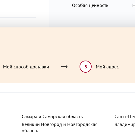
Особая ценность
Н
соль, уксус столовый, сухое
нерафинированное горчично
Мой способ доставки
3
Мой адрес
ют
Самара и Самарская область
Санкт-Пе
Великий Новгород и Новгородская
Владимир
область