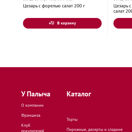
Цезарь с форелью салат 200 г
Цезарь 
Тула, Тульская область, проспект Ленина, 123
салат 20
В корзину
Тула, Тульская область, улица Металлургов, 55
Удомля, Тверская область, проспект Курчатова
Чехов, Московская область, Московская улица
У Палыча
Каталог
Ярославль, Ярославская область, Московский 
О компании
Франшиза
Торты
Клуб
Пирожные, десерты и сладкие
покупателей