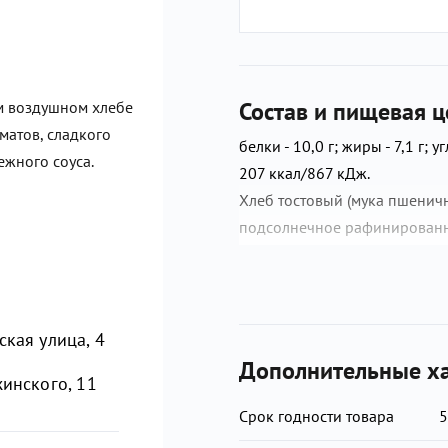
Состав и пищевая ц
м воздушном хлебе
матов, сладкого
белки - 10,0 г; жиры - 7,1 г; уг
нежного соуса.
207 ккал/867 кДж.
Хлеб тостовый (мука пшеничн
подсолнечное рафинированно
дрожжи хлебопекарные сухие
грудки индейки б/к, перец, н
(творог, сыры полутвёрдые, 
сухая, эмульгаторы: пирофос
кая улица, 4
ксантановая камедь, каррагин
Дополнительные ха
жинского, 11
свежие, лук репчатый красный
очищенная, уксус столовый, 
Срок годности товара
5
рафинированное дезодориров