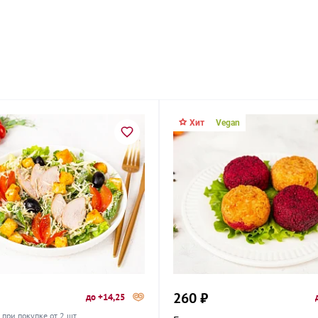
А
Птицеград,
Хит
Vegan
ская улица,
 14
260 ₽
до +14,25
при покупке от 2 шт.