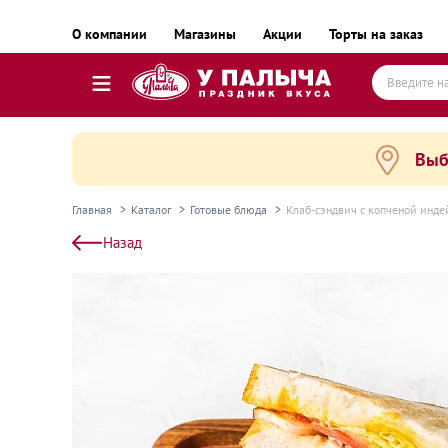
О компании
Магазины
Акции
Торты на заказ
Выб
Торты
Пирожные, десерты и сладкие подарки
Главная
Каталог
Готовые блюда
Клаб-сэндвич с копченой инд
Пироги, пирожки, выпечка и хлеб
Назад
Готовые блюда
Равиоли, почти готовые блюда
Пельмени, вареники, замороженные полуфаб
Готовые блюда замороженные
Колбаса и деликатесы
Сыр и масло