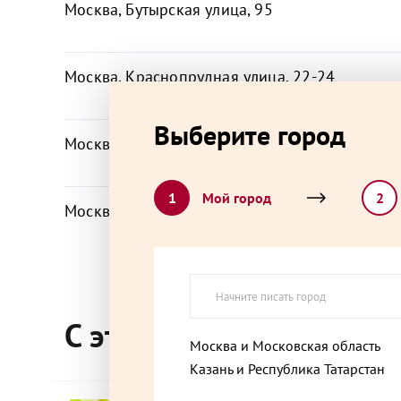
Москва, Бутырская улица, 95
Москва, Краснопрудная улица, 22-24
Выберите город
Москва, Ленинский проспект, 37А
1
Мой город
2
Москва, Ленинский проспект, 89/2
Москва, Покровская улица, 23
С этим товаром покупа
Москва, проспект Андропова, 28
Москва и Московская область
Казань и Республика Татарстан