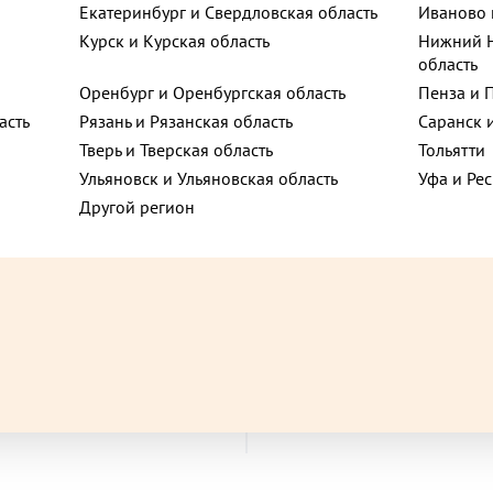
Екатеринбург и Свердловская область
Иваново 
Vegan
Курск и Курская область
Нижний Н
область
Оренбург и Оренбургская область
Пенза и 
асть
Рязань и Рязанская область
Саранск 
Тверь и Тверская область
Тольятти
Ульяновск и Ульяновская область
Уфа и Ре
Другой регион
лица
195 ₽
до +27,3
до
 с ветчиной и сыром 470 г
Суп-пюре тыквенный с брок
г
кого, 2А
В корзину
В корзину
ая область,