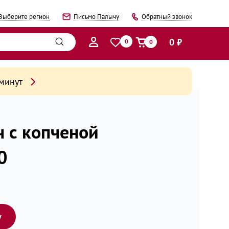
Выберите регион
Письмо Палычу
Обратный звонок
0 ₽
0
0
 минут
ч с копченой
0
у