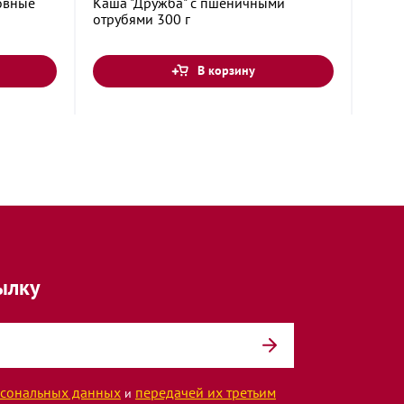
овные
Каша "Дружба" с пшеничными
Каша
отрубями 300 г
анан
В корзину
ылку
сональных данных
передачей их третьим
и