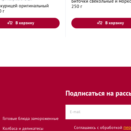
Биточки свекольные и морк
с курицей оригинальный
250 г
0 г
В корзину
В корзину
, 7Г
, 47
Подписаться на расс
проспект, 163
Готовые блюда замороженные
пер
Соглашаюсь с обработкой
Колбаса и деликатесы