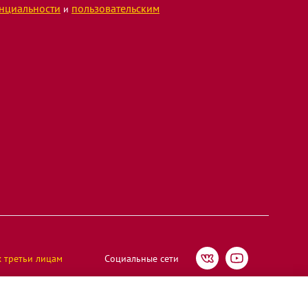
нциальности
пользовательским
и
х третьи лицам
Социальные сети
Мегафуд", ИНН 5005065515 | ОГРН 1185022003396