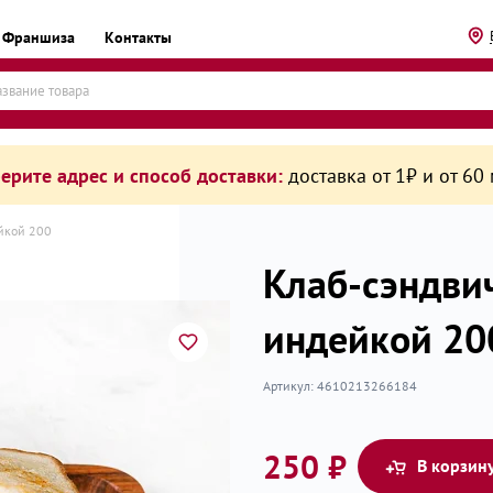
Франшиза
Контакты
ерите адрес и способ доставки:
доставка от 1₽ и от 60
ейкой 200
Клаб-сэндви
индейкой 20
рикаты
Артикул:
4610213266184
250 ₽
В корзин