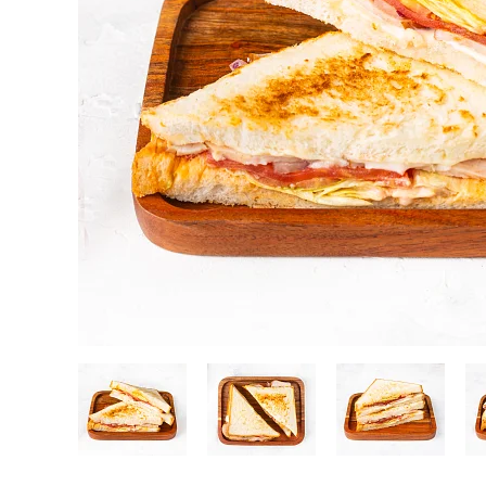
Кейтеринг
Десерты замороженные, мороженое и сорбет
Полезные сладости и снеки
Чай, кофе, напитки
Весь каталог
Экскурсии и мастер-классы