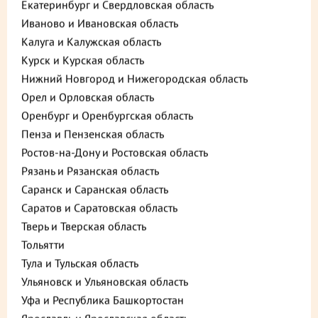
Екатеринбург и Свердловская область
Иваново и Ивановская область
Калуга и Калужская область
Курск и Курская область
Нижний Новгород и Нижегородская область
Орел и Орловская область
Оренбург и Оренбургская область
Пенза и Пензенская область
Ростов-на-Дону и Ростовская область
Описание
Пищевая ценность
Рязань и Рязанская область
Саранск и Саранская область
620 ₽
В корзину
Саратов и Саратовская область
Тверь и Тверская область
до +18,6
Тольятти
Тула и Тульская область
Ульяновск и Ульяновская область
Выберите способ доставки
Уфа и Республика Башкортостан