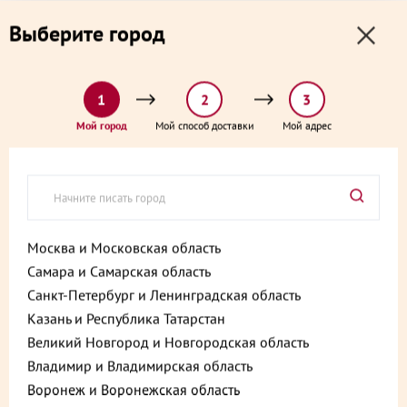
0
0
Выберите город
0 ₽
Выберите адрес и способ доставки:
доставка от 1₽ и от 60 минут
1
2
3
Главная
Каталог
Готовые блюда
Мой город
Мой способ доставки
Мой адрес
Суп -пюре грибной оригинальный 1000 г
Суп -пюре грибной
оригинальный 1000 г
Артикул:
4610213267686
Москва и Московская область
Самара и Самарская область
Санкт-Петербург и Ленинградская область
Казань и Республика Татарстан
Великий Новгород и Новгородская область
Владимир и Владимирская область
Воронеж и Воронежская область