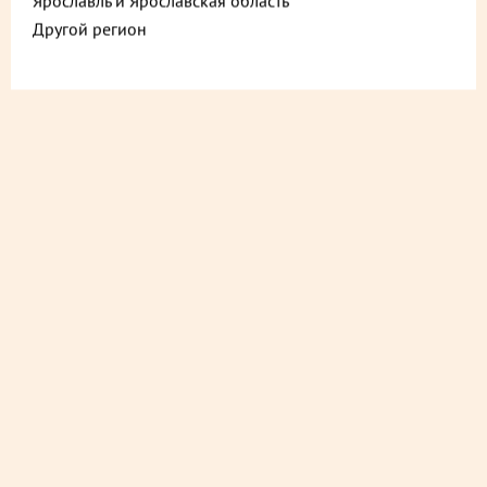
Ярославль и Ярославская область
Другой регион
ДОСТАВИМ БЫСТРО
из ближайшего магазина
ДОСТАВИМ БЕСПЛАТНО
на следующий день
ДОСТАВИМ СО СКИДКОЙ
в любой магазин