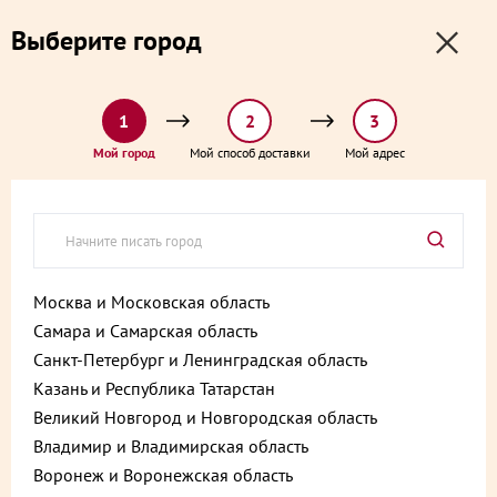
0
0
Выберите город
0 ₽
Выберите адрес и способ доставки:
доставка от 1₽ и от 60 минут
1
2
3
Главная
Каталог
Сыр и масло
Мой город
Мой способ доставки
Мой адрес
Сыр Халуми с итальянскими травами 230-327 г
Сыр Халуми с итальянскими
травами 230-327 г
Артикул:
4601374024560
Москва и Московская область
Самара и Самарская область
Санкт-Петербург и Ленинградская область
Казань и Республика Татарстан
Великий Новгород и Новгородская область
Владимир и Владимирская область
Воронеж и Воронежская область