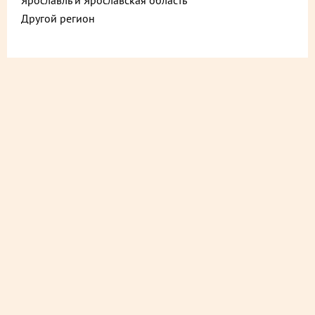
Ярославль и Ярославская область
Другой регион
ДОСТАВИМ БЫСТРО
из ближайшего магазина
ДОСТАВИМ СО СКИДКОЙ
в любой магазин
ДОСТАВИМ БЕСПЛАТНО