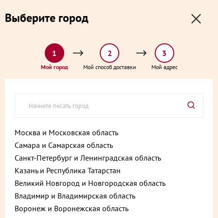
0
0
Выберите город
0 ₽
Выберите адрес и способ доставки:
доставка от 1₽ и от 60 минут
1
2
3
Главная
Каталог
Сыр и масло
Сыр Качотта 200 г
Мой город
Мой способ доставки
Мой адрес
Сыр Качотта 200 г
Артикул:
4601374028261
Хит
Москва и Московская область
Самара и Самарская область
Санкт-Петербург и Ленинградская область
Казань и Республика Татарстан
Великий Новгород и Новгородская область
Владимир и Владимирская область
Воронеж и Воронежская область