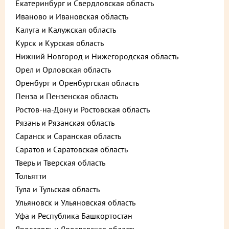
Екатеринбург и Свердловская область
Иваново и Ивановская область
Калуга и Калужская область
Курск и Курская область
Нижний Новгород и Нижегородская область
Орел и Орловская область
Оренбург и Оренбургская область
Пенза и Пензенская область
Ростов-на-Дону и Ростовская область
Рязань и Рязанская область
Описание
Пищевая ценность
Саранск и Саранская область
Саратов и Саратовская область
670 ₽
В корзину
Тверь и Тверская область
до +20,1
Тольятти
Тула и Тульская область
Ульяновск и Ульяновская область
Выберите способ доставки
Уфа и Республика Башкортостан