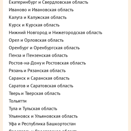
Екатеринбург и Свердловская область
Иваново и Ивановская область
Калуга и Калужская область
Курск и Курская область
Нижний Новгород и Нижегородская область
Орел и Орловская область
Оренбург и Оренбургская область
Пенза и Пензенская область
Описание
Пищевая ценность
Ростов-на-Дону и Ростовская область
Рязань и Рязанская область
1 715 ₽
Саранск и Саранская область
В корзину
Саратов и Саратовская область
до +51,45
Тверь и Тверская область
Тольятти
Тула и Тульская область
Выберите способ доставки
Ульяновск и Ульяновская область
Уфа и Республика Башкортостан