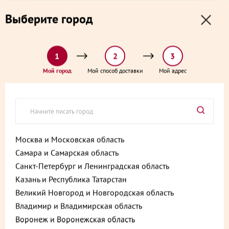
0
0
Выберите город
0 ₽
Выберите адрес и способ доставки:
доставка от 1₽ и от 60 минут
1
2
3
Главная
Каталог
Торты
Блинный с вишней и шоколадом торт 900 г
Мой город
Мой способ доставки
Мой адрес
Блинный с вишней и
шоколадом торт 900 г
Артикул:
4607021751551
Москва и Московская область
Хит
Самара и Самарская область
Санкт-Петербург и Ленинградская область
Казань и Республика Татарстан
Великий Новгород и Новгородская область
Владимир и Владимирская область
Воронеж и Воронежская область