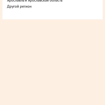
Ярославль и Ярославская область
Другой регион
ДОСТАВИМ БЫСТРО
из ближайшего магазина
ДОСТАВИМ СО СКИДКОЙ
в любой магазин
ДОСТАВИМ БЕСПЛАТНО
на следующий день