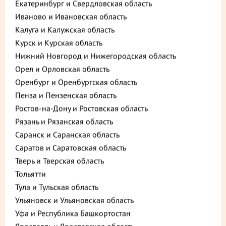
Екатеринбург и Свердловская область
Иваново и Ивановская область
Калуга и Калужская область
Курск и Курская область
Нижний Новгород и Нижегородская область
Орел и Орловская область
Оренбург и Оренбургская область
Описание
Пищевая ценность
Пенза и Пензенская область
Ростов-на-Дону и Ростовская область
250 ₽
В корзину
Рязань и Рязанская область
Саранск и Саранская область
до +7,5
Саратов и Саратовская область
Тверь и Тверская область
Тольятти
Выберите способ доставки
Тула и Тульская область
Ульяновск и Ульяновская область
Уфа и Республика Башкортостан