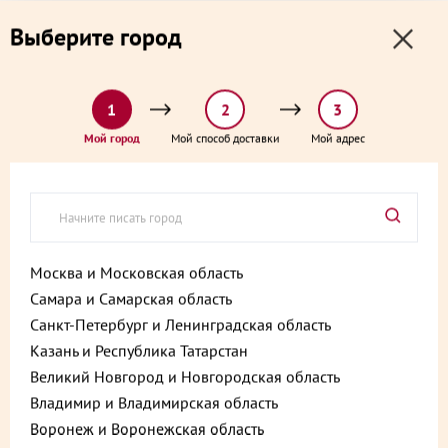
0
0
Выберите город
0 ₽
Выберите адрес и способ доставки:
доставка от 1₽ и от 60 минут
1
2
3
Главная
Каталог
Готовые блюда
Суп харчо по-грузински 350 г
Мой город
Мой способ доставки
Мой адрес
Суп харчо по-грузински 350 г
Артикул:
4610213261356
Хит
Москва и Московская область
Самара и Самарская область
Санкт-Петербург и Ленинградская область
Казань и Республика Татарстан
Великий Новгород и Новгородская область
Владимир и Владимирская область
Воронеж и Воронежская область